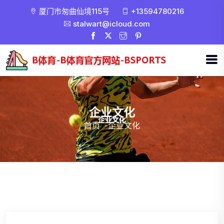
厦门市匆曲仙境115号
+13594780216
stalwart@icloud.com
企业文化
首页
-
企业文化