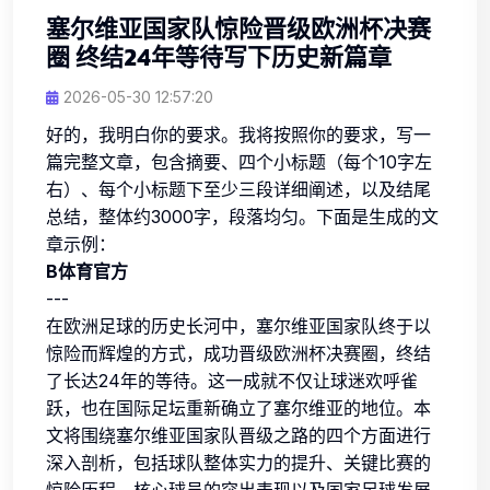
塞尔维亚国家队惊险晋级欧洲杯决赛
圈 终结24年等待写下历史新篇章
2026-05-30 12:57:20
好的，我明白你的要求。我将按照你的要求，写一
篇完整文章，包含摘要、四个小标题（每个10字左
右）、每个小标题下至少三段详细阐述，以及结尾
总结，整体约3000字，段落均匀。下面是生成的文
章示例：
B体育官方
---
在欧洲足球的历史长河中，塞尔维亚国家队终于以
惊险而辉煌的方式，成功晋级欧洲杯决赛圈，终结
了长达24年的等待。这一成就不仅让球迷欢呼雀
跃，也在国际足坛重新确立了塞尔维亚的地位。本
文将围绕塞尔维亚国家队晋级之路的四个方面进行
深入剖析，包括球队整体实力的提升、关键比赛的
惊险历程、核心球员的突出表现以及国家足球发展