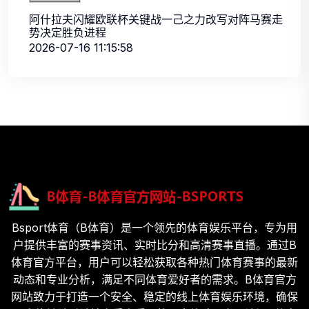
阿什拉夫闪耀欧联杯关键战一己之力改写对阵马赛走
势决定胜负进程
2026-07-16 11:15:58
Bsport体育（B体育）是一个领先的体育娱乐平台，专为用
户提供丰富的赛事资讯、实时比分和高清赛事直播。通过B
体育官方平台，用户可以轻松获取各种热门体育赛事的最新
动态和专业分析，满足不同体育爱好者的需求。B体育官方
网站致力于打造一个安全、稳定的线上体育娱乐环境，确保