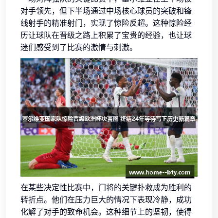
对手领先，但下半场通过中场核心球员的突破和锋
线射手的精准射门，实现了惊险反超。这种惊险经
历让球队在晋级之路上积累了宝贵的经验，也让球
迷们感受到了比赛的激情与刺激。
在某些决定性比赛中，门将的关键扑救成为胜利的
转折点。他们在压力巨大的情况下表现冷静，成功
化解了对手的致命机会。这种细节上的坚韧，使得