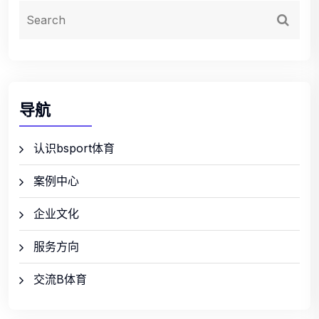
导航
认识bsport体育
案例中心
企业文化
服务方向
交流B体育