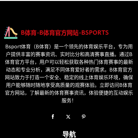
Bsport体育（B体育）是一个领先的体育娱乐平台，专为用
户提供丰富的赛事资讯、实时比分和高清赛事直播。通过B
体育官方平台，用户可以轻松获取各种热门体育赛事的最新
动态和专业分析，满足不同体育爱好者的需求。B体育官方
网站致力于打造一个安全、稳定的线上体育娱乐环境，确保
用户能够随时随地享受高质量的观赛体验。立即访问B体育
官方网站，了解最新的体育赛事资讯，体验便捷的互动娱乐
服务！
导航