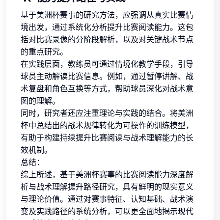
基于美洲杯赛事的研究方法，应强调从真实比赛情
境出发，通过系统化分析提升比赛阅读能力。这包
括对比赛录像的分阶段解析，以及对关键战术节点
的重点研究。
在实践层面，教练员可通过情境化教学手段，引导
球员主动解读比赛信息。例如，通过暂停讲解、战
术复盘和角色互换等方式，帮助球员深化对战术意
图的理解。
同时，研究者还应注重理论与实践的结合。将美洲
杯中总结出的战术规律转化为可操作的训练模型，
有助于构建持续提升比赛阅读与战术理解能力的长
效机制。
总结：
综上所述，基于美洲杯赛事的比赛阅读能力深度解
析与战术理解提升路径研究，具有鲜明的现实意义
与理论价值。通过对赛事特征、认知基础、战术演
变及实践路径的系统分析，可以更全面地揭示现代