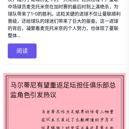
中场球员麦克托米奈在加时赛的最后时刻上演绝杀，为
球队带来了1-0的胜利。这粒关键的进球不仅让曼联顺利
晋级，还给球队的球迷们带来了巨大的振奋。这一进球
的背后，凝聚着麦克托米奈的个人努力，也体现了曼联
整体...
阅读