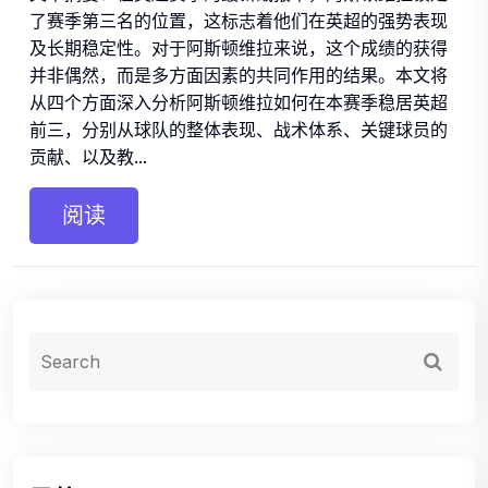
了赛季第三名的位置，这标志着他们在英超的强势表现
及长期稳定性。对于阿斯顿维拉来说，这个成绩的获得
并非偶然，而是多方面因素的共同作用的结果。本文将
从四个方面深入分析阿斯顿维拉如何在本赛季稳居英超
前三，分别从球队的整体表现、战术体系、关键球员的
贡献、以及教...
阅读