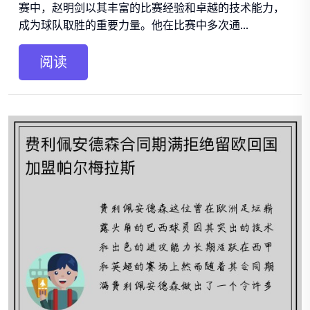
赛中，赵明剑以其丰富的比赛经验和卓越的技术能力，
成为球队取胜的重要力量。他在比赛中多次通...
阅读