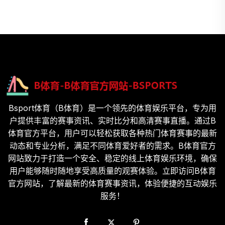
Bsport体育（B体育）是一个领先的体育娱乐平台，专为用
户提供丰富的赛事资讯、实时比分和高清赛事直播。通过B
体育官方平台，用户可以轻松获取各种热门体育赛事的最新
动态和专业分析，满足不同体育爱好者的需求。B体育官方
网站致力于打造一个安全、稳定的线上体育娱乐环境，确保
用户能够随时随地享受高质量的观赛体验。立即访问B体育
官方网站，了解最新的体育赛事资讯，体验便捷的互动娱乐
服务！