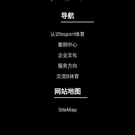
导航
认识bsport体育
案例中心
企业文化
服务方向
交流B体育
网站地图
SiteMap