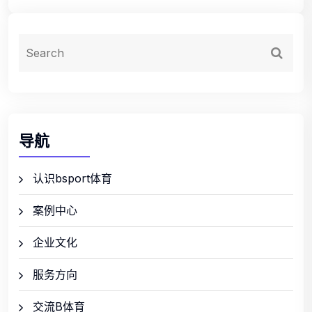
导航
认识bsport体育
案例中心
企业文化
服务方向
交流B体育