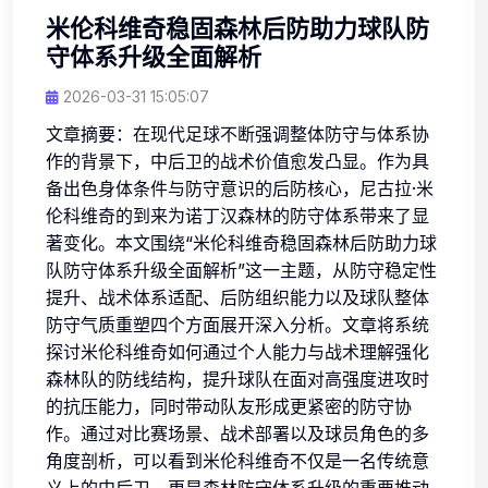
米伦科维奇稳固森林后防助力球队防
守体系升级全面解析
2026-03-31 15:05:07
文章摘要：在现代足球不断强调整体防守与体系协
作的背景下，中后卫的战术价值愈发凸显。作为具
备出色身体条件与防守意识的后防核心，尼古拉·米
伦科维奇的到来为诺丁汉森林的防守体系带来了显
著变化。本文围绕“米伦科维奇稳固森林后防助力球
队防守体系升级全面解析”这一主题，从防守稳定性
提升、战术体系适配、后防组织能力以及球队整体
防守气质重塑四个方面展开深入分析。文章将系统
探讨米伦科维奇如何通过个人能力与战术理解强化
森林队的防线结构，提升球队在面对高强度进攻时
的抗压能力，同时带动队友形成更紧密的防守协
作。通过对比赛场景、战术部署以及球员角色的多
角度剖析，可以看到米伦科维奇不仅是一名传统意
义上的中后卫，更是森林防守体系升级的重要推动