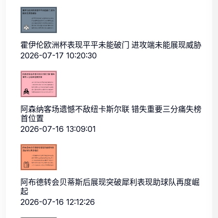
霍伊伦欧洲杯表现平平未能破门 进攻端未能展现威胁
2026-07-17 10:20:30
阿森纳客场遗憾不敌纽卡斯尔联 错失重要三分痛失榜
首位置
2026-07-16 13:09:01
阿布德转会贝蒂斯后展现突破犀利表现助球队再度崛
起
2026-07-16 12:12:26