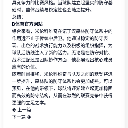
具竞争力的比赛风格。当球队建立起坚实的防守基
础时，整体战绩与稳定性也会随之提升。
总结：
B体育官方网站
综合来看，米伦科维奇在诺丁汉森林防守体系中的
作用远不止于传统中后卫。他通过稳定的防守表
现、出色的战术执行能力以及积极的组织指挥，为
球队后防线注入了新的活力。无论是在防守对抗、
战术适配还是团队协作方面，他都展现出核心球员
应有的价值。
随着时间推移，米伦科维奇与队友之间的默契将进
一步提升，森林队的防守体系也会更加成熟。可以
预见，在他的带领下，球队将逐渐建立起更加稳固
而高效的防守结构，从而在激烈的联赛竞争中获得
更强的立足之本。
上一篇
下一篇