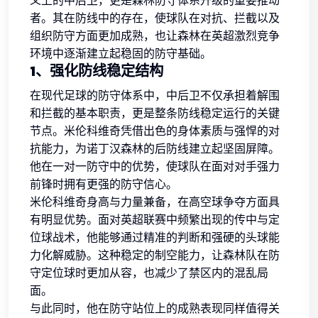
者。其在防线中的存在，使球队在对抗、拦截以及
组织防守方面更加成熟，也让森林在英超激烈竞争
环境中逐渐建立起稳固的防守基础。
1、强化防线稳定结构
在现代足球的防守体系中，中后卫不仅承担着解围
和拦截的基本职责，更是整条防线稳定运行的关键
节点。米伦科维奇凭借出色的身体素质与强悍的对
抗能力，为诺丁汉森林的后防线建立起坚固屏障。
他在一对一防守中的优势，使球队在面对对手强力
前锋时拥有更强的防守信心。
米伦科维奇身高与力量兼备，在高空球争夺方面具
有明显优势。面对英超联赛中频繁出现的传中与定
位球战术，他能够通过精准的判断和强硬的头球能
力化解威胁。这种稳定的制空能力，让森林队在防
守定位球时更加从容，也减少了禁区内的混乱局
面。
与此同时，他在防守站位上的成熟表现同样值得关