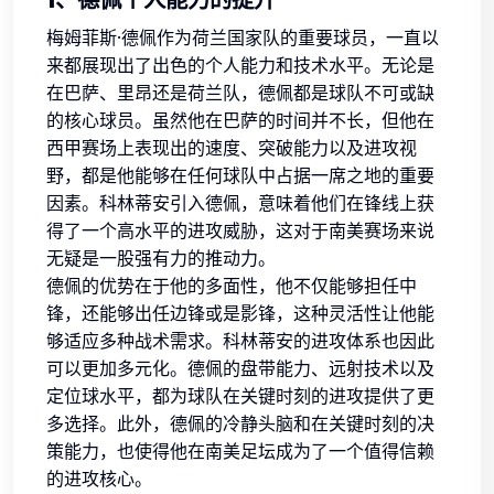
梅姆菲斯·德佩作为荷兰国家队的重要球员，一直以
来都展现出了出色的个人能力和技术水平。无论是
在巴萨、里昂还是荷兰队，德佩都是球队不可或缺
的核心球员。虽然他在巴萨的时间并不长，但他在
西甲赛场上表现出的速度、突破能力以及进攻视
野，都是他能够在任何球队中占据一席之地的重要
因素。科林蒂安引入德佩，意味着他们在锋线上获
得了一个高水平的进攻威胁，这对于南美赛场来说
无疑是一股强有力的推动力。
德佩的优势在于他的多面性，他不仅能够担任中
锋，还能够出任边锋或是影锋，这种灵活性让他能
够适应多种战术需求。科林蒂安的进攻体系也因此
可以更加多元化。德佩的盘带能力、远射技术以及
定位球水平，都为球队在关键时刻的进攻提供了更
多选择。此外，德佩的冷静头脑和在关键时刻的决
策能力，也使得他在南美足坛成为了一个值得信赖
的进攻核心。