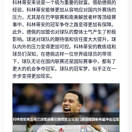
科林蒂安来说是一个极为重要的财富。借助德佩的
经验，科林蒂安能够更加从容地应对国内外赛场的
压力，尤其是在巴甲联赛和南美解放者杯等顶级赛
事中，科林蒂安的冠军争夺之路变得更加有保障。
此外，德佩的加盟也对球队的整体士气产生了积极
影响。球迷对球队的期待值和信任度大大提升，球
队内外的压力变得更加可控。科林蒂安的教练组和
球员们深知，在德佩这样一位世界级球员的带领
下，球队无论在国内联赛还是国际赛事中，都有了
更大的机会争夺冠军。球队的冠军梦，似乎正在一
步步变得更加现实。