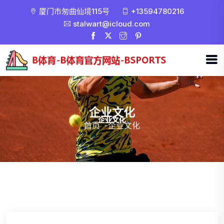
厦门市匆曲仙境115号
+13594780216
stalwart@icloud.com
企业文化
首页
-
企业文化