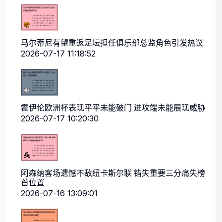
马尔蒂尼有望重返足坛担任俱乐部总监角色引发热议
2026-07-17 11:18:52
霍伊伦欧洲杯表现平平未能破门 进攻端未能展现威胁
2026-07-17 10:20:30
阿森纳客场遗憾不敌纽卡斯尔联 错失重要三分痛失榜
首位置
2026-07-16 13:09:01