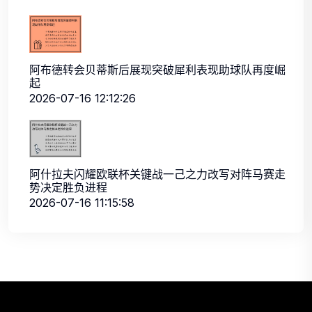
阿布德转会贝蒂斯后展现突破犀利表现助球队再度崛
起
2026-07-16 12:12:26
阿什拉夫闪耀欧联杯关键战一己之力改写对阵马赛走
势决定胜负进程
2026-07-16 11:15:58