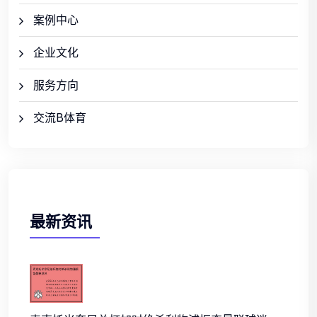
案例中心
企业文化
服务方向
交流B体育
最新资讯