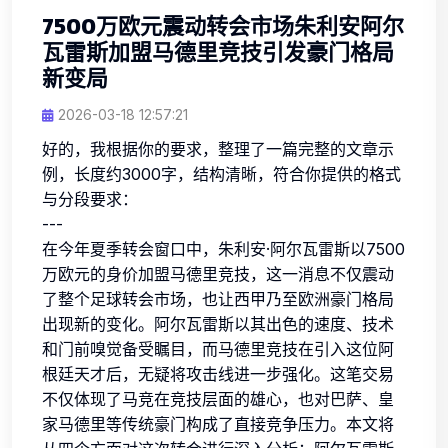
7500万欧元震动转会市场朱利安阿尔
瓦雷斯加盟马德里竞技引发豪门格局
新变局
2026-03-18 12:57:21
好的，我根据你的要求，整理了一篇完整的文章示
例，长度约3000字，结构清晰，符合你提供的格式
与分段要求：
---
在今年夏季转会窗口中，朱利安·阿尔瓦雷斯以7500
万欧元的身价加盟马德里竞技，这一消息不仅震动
了整个足球转会市场，也让西甲乃至欧洲豪门格局
出现新的变化。阿尔瓦雷斯以其出色的速度、技术
和门前嗅觉备受瞩目，而马德里竞技在引入这位阿
根廷天才后，无疑将攻击线进一步强化。这笔交易
不仅体现了马竞在竞技层面的雄心，也对巴萨、皇
家马德里等传统豪门构成了直接竞争压力。本文将