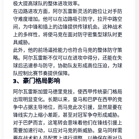
极大提高球队的整体进攻效率。
在边路进攻方面，阿尔瓦雷斯灵活的跑位让对手防
守难度增加。他可以在边路吸引防守，拉开中路空
间，为中锋和插上的边锋提供传球机会。这种战术
上的多样性，将使马竞在面对防守密集型球队时更
具威胁。
此外，他的前场逼抢能力也符合马竞的整体防守策
略。阿尔瓦雷斯不仅可以在进攻中得分，还能在失
球后迅速参与防守，协助队友形成高位压迫，为球
队控制比赛节奏提供保障。
3、豪门格局影响
阿尔瓦雷斯加盟马德里竞技，使西甲传统豪门格局
出现明显变化。长期以来，皇马和巴萨在西甲的竞
争中占据主导地位，而马竞此次引援，显然是要在
锋线实力上缩小差距，甚至对冠军争夺形成威胁。
对于巴萨而言，这笔转会意味着他们在锋线引援上
需要加速行动，以应对马竞的新威胁。皇马同样需
要在战术和人员配置上进行调整，以确保在面对马