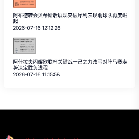
阿布德转会贝蒂斯后展现突破犀利表现助球队再度崛
起
2026-07-16 12:12:26
阿什拉夫闪耀欧联杯关键战一己之力改写对阵马赛走
势决定胜负进程
2026-07-16 11:15:58