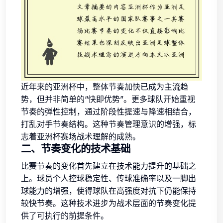
近年来的亚洲杯中，整体节奏加快已成为主流趋
势，但并非简单的“快即优势”。更多球队开始重视
节奏的弹性控制，通过阶段性提速与降速相结合，
打乱对手节奏结构。这种节奏管理意识的增强，标
志着亚洲杯赛场战术理解的成熟。
二、节奏变化的技术基础
比赛节奏的变化首先建立在技术能力提升的基础之
上。球员个人控球稳定性、传球准确率以及一脚出
球能力的增强，使得球队在高强度对抗下仍能保持
较快节奏。这种技术进步为战术层面的节奏变化提
供了可执行的前提条件。