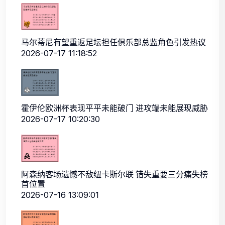
马尔蒂尼有望重返足坛担任俱乐部总监角色引发热议
2026-07-17 11:18:52
霍伊伦欧洲杯表现平平未能破门 进攻端未能展现威胁
2026-07-17 10:20:30
阿森纳客场遗憾不敌纽卡斯尔联 错失重要三分痛失榜
首位置
2026-07-16 13:09:01