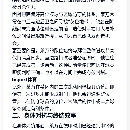
极具杀伤力。
面对巴萨偏好高位控球与区域防守的体系，莱万常
常在中卫与边后卫之间寻找“灰色地带”。他会在防
线尚未完全落位时迅速前插，迫使对手在盯人与补
位之间做出艰难选择，从而为自己或队友创造机
会。
更重要的是，莱万的跑位始终与拜仁整体进攻节奏
保持高度同步。当边路持球者准备起脚时，他往往
已经完成第一步启动，这种提前量使巴萨防守球员
即便判断正确，也难以在时间上完成有效封堵。
bsport体育
此外，莱万在禁区内的二次跑动同样极具价值。即
便第一次进攻未能形成射门，他也会迅速调整位
置，卡住防守球员的身位，为随后的传中或二点球
争夺创造有利条件。
二、身体对抗与终结效率
在身体对抗层面，莱万在德甲时期已经达到中锋的