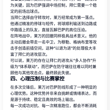
为关键，因为巴萨强调中场控制，拜仁需要一个稳
定的前场出球点。
当拜仁选择由守转攻时，莱万经常成为第一落点。
他通过精准的停球与短传，将球顺利输送到边路或
中路插上的队友，直接瓦解巴萨的高位压迫。
在阵地战中，莱万的回撤同样极具战术意义。他的
主动后撤会带走一名中卫，为穆勒、格纳布里等攻
击手创造前插空间，这种“以退为进”的处理极大丰
富了拜仁的进攻层次。
可以说，莱万的存在让拜仁的进攻从“多人协作”升
级为“体系联动”，而巴萨在防守端往往难以同时兼
顾他与其他攻击点，最终顾此失彼。
四、心理压制与比赛掌控
在多次交锋后，莱万对巴萨防线形成了一种明显的
心理优势。这种优势并非来自挑衅或情绪表达，而
是源于持续、稳定且高效的场上输出。
每一次成功对抗、每一次精准跑位，都会不断消耗