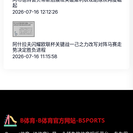
起
2026-07-16 12:12:26
阿什拉夫闪耀欧联杯关键战一己之力改写对阵马赛走
势决定胜负进程
2026-07-16 11:15:58