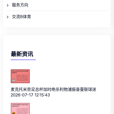
服务方向
交流B体育
最新资讯
麦克托米奈足总杯加时绝杀利物浦振奋曼联球迷
2026-07-17 12:15:43