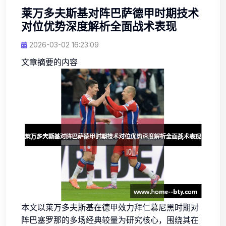
莱万多夫斯基对阵巴萨德甲时期技术
对位优势深度解析全面战术表现
2026-03-02 16:23:09
文章摘要的内容
本文以莱万多夫斯基在德甲效力拜仁慕尼黑时期对
阵巴塞罗那的多场经典较量为研究核心，围绕其在