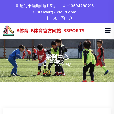
厦门市匆曲仙境115号
+13594780216
stalwart@icloud.com
案例中心
首页
-
案例中心