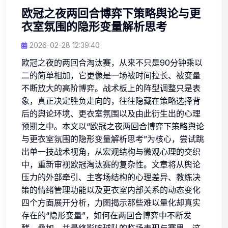
欧冠之夜两回合博弈下策略舆论与更
衣室氛围的隐形变量解析思考
2026-02-28 12:39:40
欧冠之夜的两回合淘汰赛，从来不只是90分钟乘以
二的简单相加，它更像是一场被时间拉长、被变量
不断放大的高阶博弈。战术板上的阵型调整只是表
象，真正决定胜负走向的，往往隐藏在策略选择背
后的舆论环境、更衣室氛围以及由此衍生出的心理
预期之中。本文以“欧冠之夜两回合博弈下策略舆论
与更衣室氛围的隐形变量解析思考”为核心，尝试跳
出单一技战术视角，从宏观结构与微观心理的交织
中，重新审视欧冠淘汰赛的复杂性。文章将从舆论
压力的外部牵引、主客场结构的心理差异、教练决
策的情绪管理功能以及更衣室内部关系的动态变化
四个方面展开分析，力图揭示那些难以量化却真实
存在的“隐形变量”，如何在两回合博弈中不断发
酵、叠加，并最终影响球队的临场表现与赛果。这