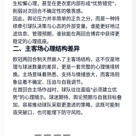
生松懈心理，甚至在更衣室内部形成“优势错觉”，
削弱对次回合不确定性的敬畏感。
因此，舆论压力并非简单的正负之分，而是一种持
续牵引球队决策与心态的外部变量。谁能更好地过
滤信息、管理预期，谁就能在两回合博弈中获得更
稳定的心理底座。
二、主客场心理结构差异
欧冠两回合制天然嵌入了主客场结构，这不仅是地
理与球迷数量的差异，更是一套完整的心理情境转
换。主场意味着熟悉、支持与情绪放大，而客场则
象征着不确定、压迫与自我调节。
在首回合主场作战时，球队往往面临“必须建立优
势”的心理暗示。球迷期待、舆论预期与自我目标叠
加，容易推动球队采取更激进的策略，这既可能制
造突破口，也可能埋下防守风险。