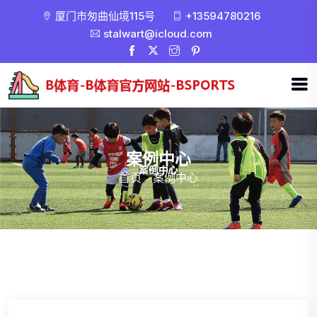
厦门市匆曲仙境115号
+13594780216
stalwart@icloud.com
案例中心
首页
-
案例中心