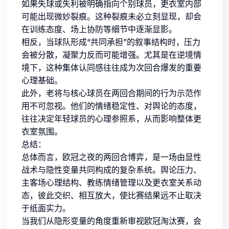
如果失球或失利被明确指向个别球员，更衣室内部
可能出现微妙裂痕。这种裂痕未必立刻显现，却会
在训练态度、场上协防等细节中逐渐显影。
相反，当球队形成“共同承担”的叙事结构时，压力
会被分散，凝聚力反而可能增强。尤其是在逆境情
境下，这种集体认同感往往成为次回合爆发的重要
心理基础。
此外，老将与核心球员在两回合期间的行为示范作
用不可忽视。他们的情绪稳定性、对舆论的态度，
往往决定年轻球员的心理参照系，从而影响整体更
衣室氛围。
总结：
总体而言，欧冠之夜的两回合博弈，是一场由显性
战术与隐性变量共同构成的复杂系统。舆论压力、
主客场心理结构、教练情绪管理以及更衣室关系动
态，彼此交织、相互放大，使比赛结果远不止取决
于纸面实力。
当我们从隐形变量的角度重新审视欧冠淘汰赛，会