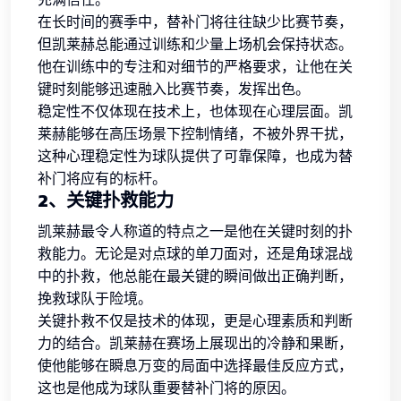
在长时间的赛季中，替补门将往往缺少比赛节奏，
但凯莱赫总能通过训练和少量上场机会保持状态。
他在训练中的专注和对细节的严格要求，让他在关
键时刻能够迅速融入比赛节奏，发挥出色。
稳定性不仅体现在技术上，也体现在心理层面。凯
莱赫能够在高压场景下控制情绪，不被外界干扰，
这种心理稳定性为球队提供了可靠保障，也成为替
补门将应有的标杆。
2、关键扑救能力
凯莱赫最令人称道的特点之一是他在关键时刻的扑
救能力。无论是对点球的单刀面对，还是角球混战
中的扑救，他总能在最关键的瞬间做出正确判断，
挽救球队于险境。
关键扑救不仅是技术的体现，更是心理素质和判断
力的结合。凯莱赫在赛场上展现出的冷静和果断，
使他能够在瞬息万变的局面中选择最佳反应方式，
这也是他成为球队重要替补门将的原因。