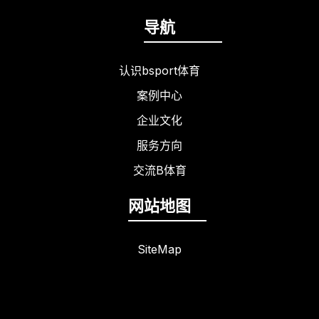
导航
认识bsport体育
案例中心
企业文化
服务方向
交流B体育
网站地图
SiteMap