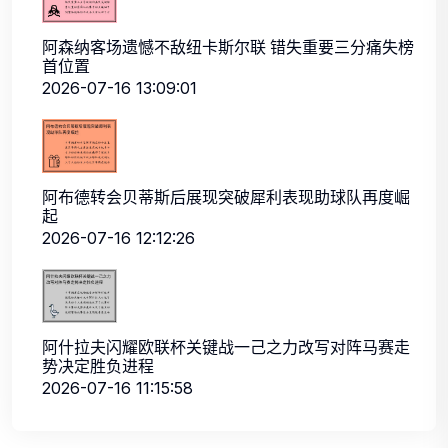
阿森纳客场遗憾不敌纽卡斯尔联 错失重要三分痛失榜
首位置
2026-07-16 13:09:01
阿布德转会贝蒂斯后展现突破犀利表现助球队再度崛
起
2026-07-16 12:12:26
阿什拉夫闪耀欧联杯关键战一己之力改写对阵马赛走
势决定胜负进程
2026-07-16 11:15:58