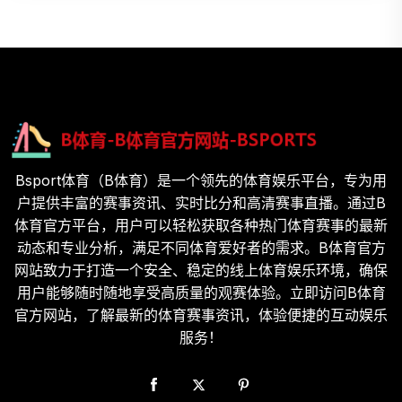
Bsport体育（B体育）是一个领先的体育娱乐平台，专为用
户提供丰富的赛事资讯、实时比分和高清赛事直播。通过B
体育官方平台，用户可以轻松获取各种热门体育赛事的最新
动态和专业分析，满足不同体育爱好者的需求。B体育官方
网站致力于打造一个安全、稳定的线上体育娱乐环境，确保
用户能够随时随地享受高质量的观赛体验。立即访问B体育
官方网站，了解最新的体育赛事资讯，体验便捷的互动娱乐
服务！