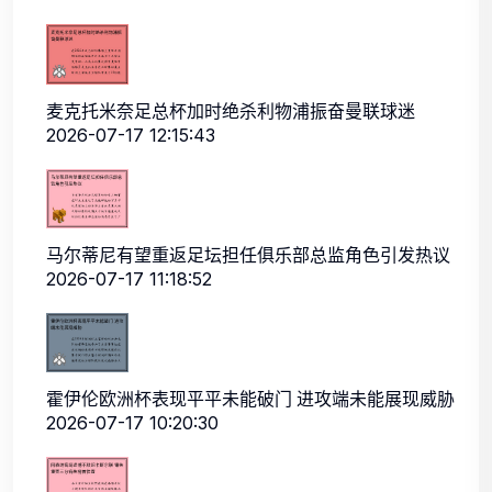
麦克托米奈足总杯加时绝杀利物浦振奋曼联球迷
2026-07-17 12:15:43
马尔蒂尼有望重返足坛担任俱乐部总监角色引发热议
2026-07-17 11:18:52
霍伊伦欧洲杯表现平平未能破门 进攻端未能展现威胁
2026-07-17 10:20:30