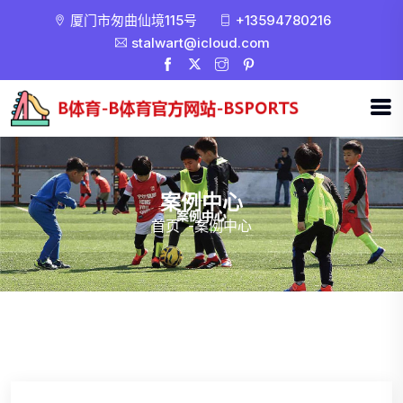
厦门市匆曲仙境115号
+13594780216
stalwart@icloud.com
案例中心
首页
-
案例中心