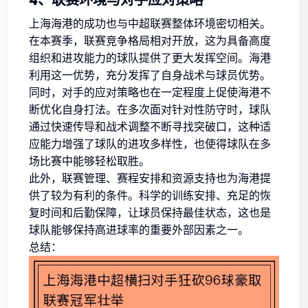
上海海港的成功也与中超联赛整体环境密切相关。
在本赛季，联赛竞争格局相对开放，这为具备高度
组织和进攻能力的球队提供了更大发挥空间。海港
利用这一优势，充分发挥了自身战术与球员优势。
同时，对手的应对策略也在一定程度上促使海港不
断优化自身打法。在多次面对针对性防守时，球队
通过快速传导和战术调整不断寻找突破口，这种适
应能力增强了球队的进攻多样性，也使得球队在多
场比赛中能够轻松取胜。
此外，联赛管理、赛程安排和资源支持也为海港提
供了较为有利的条件。科学的训练安排、充足的恢
复时间和后勤保障，让球员保持最佳状态，这也是
球队能够保持高进球率的重要外部因素之一。
总结：