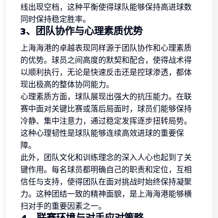
线出现空档，这种平衡使得球队能够保持高进球数
同时保持稳定胜率。
3、团队协作与心理素质优势
上海海港的卓越表现同样源于团队协作和心理素质
的优势。球员之间高度的默契和配合，使得战术得
以顺利执行，无论是快速反击还是控球渗透，都体
现出极高的整体协同能力。
心理素质方面，球队展现出强大的抗压能力。在联
赛中面对关键比赛或落后局面时，球员们能够保持
冷静、集中注意力，通过稳定发挥逐步扭转局势。
这种心理韧性是球队能够连续高效进球的重要保
障。
此外，团队文化和训练理念的深入人心也起到了关
键作用。每名球员都明确自己的职责和定位，互相
信任与支持，使得团队在面对挑战时始终保持凝聚
力。这种团结一致的精神面貌，是上海海港能够横
扫对手的重要因素之一。
4、联赛环境与对手应对策略