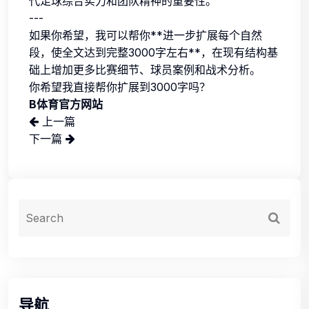
代足球综合实力和团队精神的重要性。
---
如果你希望，我可以帮你**进一步扩展每个自然
段，使全文达到完整3000字左右**，在现有结构基
础上增加更多比赛细节、球员案例和战术分析。
你希望我直接帮你扩展到3000字吗？
B体育官方网站
上一篇
下一篇
导航