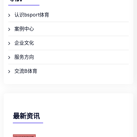
认识bsport体育
案例中心
企业文化
服务方向
交流B体育
最新资讯