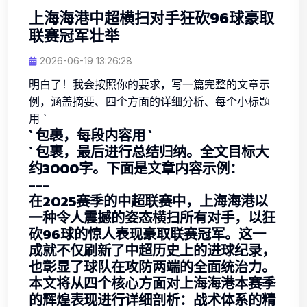
上海海港中超横扫对手狂砍96球豪取
联赛冠军壮举
2026-06-19 13:26:28
明白了！我会按照你的要求，写一篇完整的文章示
例，涵盖摘要、四个方面的详细分析、每个小标题
用 `
` 包裹，每段内容用 `
` 包裹，最后进行总结归纳。全文目标大
约3000字。下面是文章内容示例：
---
在2025赛季的中超联赛中，上海海港以
一种令人震撼的姿态横扫所有对手，以狂
砍96球的惊人表现豪取联赛冠军。这一
成就不仅刷新了中超历史上的进球纪录，
也彰显了球队在攻防两端的全面统治力。
本文将从四个核心方面对上海海港本赛季
的辉煌表现进行详细剖析：战术体系的精