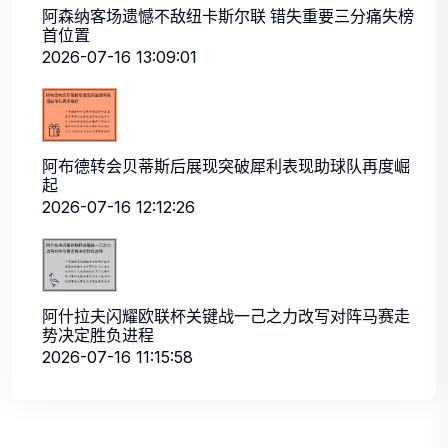
阿森纳客场遗憾不敌纽卡斯尔联 错失重要三分痛失榜
首位置
2026-07-16 13:09:01
阿布德转会贝蒂斯后展现突破犀利表现助球队再度崛
起
2026-07-16 12:12:26
阿什拉夫闪耀欧联杯关键战一己之力改写对阵马赛走
势决定胜负进程
2026-07-16 11:15:58