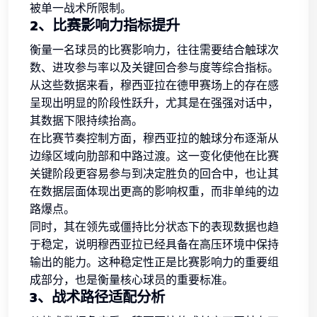
被单一战术所限制。
2、比赛影响力指标提升
衡量一名球员的比赛影响力，往往需要结合触球次
数、进攻参与率以及关键回合参与度等综合指标。
从这些数据来看，穆西亚拉在德甲赛场上的存在感
呈现出明显的阶段性跃升，尤其是在强强对话中，
其数据下限持续抬高。
在比赛节奏控制方面，穆西亚拉的触球分布逐渐从
边缘区域向肋部和中路过渡。这一变化使他在比赛
关键阶段更容易参与到决定胜负的回合中，也让其
在数据层面体现出更高的影响权重，而非单纯的边
路爆点。
同时，其在领先或僵持比分状态下的表现数据也趋
于稳定，说明穆西亚拉已经具备在高压环境中保持
输出的能力。这种稳定性正是比赛影响力的重要组
成部分，也是衡量核心球员的重要标准。
3、战术路径适配分析