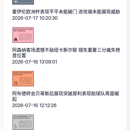
霍伊伦欧洲杯表现平平未能破门 进攻端未能展现威胁
2026-07-17 10:20:30
阿森纳客场遗憾不敌纽卡斯尔联 错失重要三分痛失榜
首位置
2026-07-16 13:09:01
阿布德转会贝蒂斯后展现突破犀利表现助球队再度崛
起
2026-07-16 12:12:26