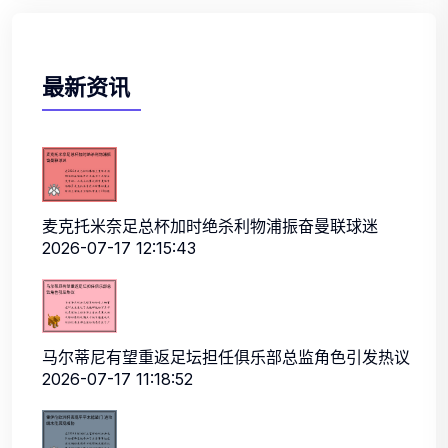
最新资讯
麦克托米奈足总杯加时绝杀利物浦振奋曼联球迷
2026-07-17 12:15:43
马尔蒂尼有望重返足坛担任俱乐部总监角色引发热议
2026-07-17 11:18:52