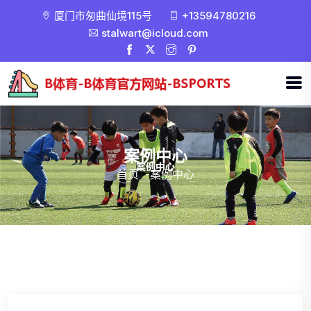
厦门市匆曲仙境115号
+13594780216
stalwart@icloud.com
案例中心
首页
-
案例中心