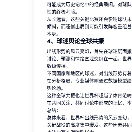
可能成为历史记忆中的经典瞬间。对球队
性的终极考验。
从长远看，这些关键比赛还会影响球队未
倾斜，而遗憾出局则可能引发阵容重组甚
本身。
4、球迷舆论全球共振
出线形势的风云变幻，首先在球迷层面掀
讨论、预测和情绪宣泄交织在一起，世界
数级传播。
不同国家和地区的球迷，对出线形势有着
在分析格局，专业媒体则通过数据模型给
舆论场。
这种全球共振也让世界杯超越了体育范畴
在共同关注、共同讨论中形成的记忆，本
总结：
总体来看，世界杯出线形势的风云变幻，
关键战役的高度集中爆发。这些因素共同