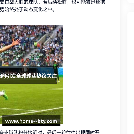
支首战大胜的球队，若后续松懈，也可能被迅速拖
势始终处于动态变化之中。
当多支球队积分接近时，最后一轮往往出现同时开