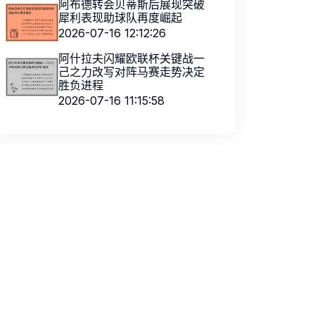
阿布德转会贝蒂斯后展现突破
犀利表现助球队再度崛起
2026-07-16 12:12:26
阿什拉夫闪耀欧联杯关键战一
己之力改写对阵马赛走势决定
胜负进程
2026-07-16 11:15:58