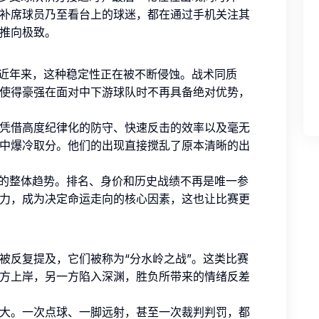
补席球员乃至看台上的球迷，都在通过手机关注其
推向极致。
但近年来，这种稳定性正在被不断侵蚀。战术同质
使得豪强在面对中下游球队时不再具备绝对优势，
凭借高度纪律化的防守、快速反击的效率以及毫无
中爆冷取分。他们的出现直接搅乱了原本清晰的出
”的整体趋势。排名、身价和历史战绩不再是唯一参
力，成为决定命运走向的核心因素，这也让比赛更
被反复提及，它们被称为“分水岭之战”。这类比赛
方上岸，另一方陷入深渊，胜负所带来的情绪反差
大。一次点球、一脚远射，甚至一次裁判判罚，都