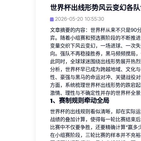
世界杯出线形势风云变幻各队
2026-05-20 10:55:30
文章摘要的内容：世界杯从来不只是90
弈。随着小组赛和预选赛阶段的不断推进
变量交织下风云变幻，一场进球、一次失
向。强队不再稳操胜券，黑马频频搅局，
此同时，全球球迷围绕出线形势展开热烈
分析，世界杯早已成为跨越地域、文化与
性、豪强与黑马的命运对冲、关键战役对
方面，系统梳理世界杯出线形势的跌宕起
激情、理性与不确定性并存的世界杯全景
1、赛制规则牵动全局
世界杯的出线规则看似清晰，却在实际运
战绩的叠加计算，使得每一轮比赛结束后
比赛中不仅要争胜，还要精确计算“赢多
在小组赛阶段，三轮比赛的样本并不充裕