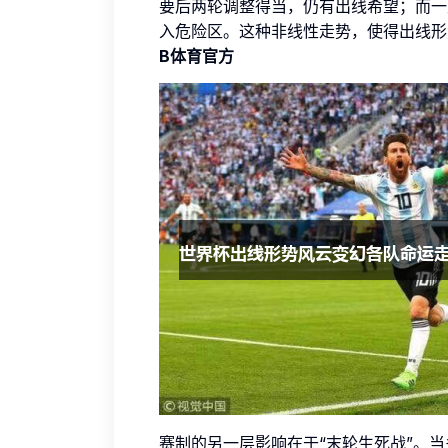
要后两轮调整得当，仍有出线希望；而一
入危险区。这种非线性走势，使得出线形
B体育官方
赛制的另一层影响在于“末轮生死战”。