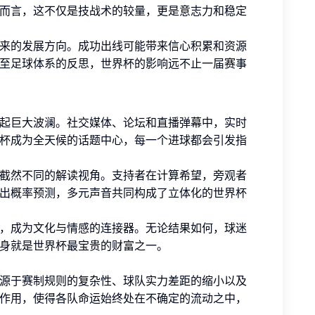
而言，这不仅是技战术的较量，更是意志力和稳定
来的发展方向。成功出线可能带来信心积累和资源
至足球体系的反思，世界杯的影响远不止一届赛事
起巨大波澜。社交媒体、论坛和直播弹幕中，实时
杯成为全天候的话题中心，每一个进球都会引发指
截然不同的解读视角。支持者在计算希望，旁观者
出概率预测，多元声音共同构成了立体化的世界杯
，成为文化与情感的连接器。无论结果如何，球迷
身就是世界杯最宝贵的财富之一。
源于赛制规则的复杂性、球队实力差距的缩小以及
作用，使得各队命运始终处在不确定的流动之中，