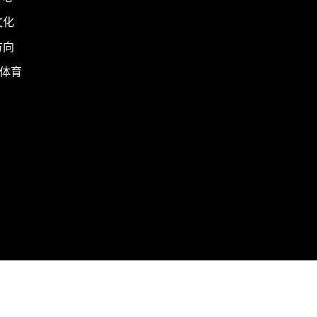
文化
方向
B体育
Copyright © 2026 - All Rights Reserved
B体育官方网站
.