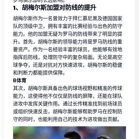
1、胡梅尔斯加盟对防线的提升
胡梅尔斯作为一名曾效力于拜仁慕尼黑及德国国家
队的顶级中卫，拥有丰富的比赛经验与出色的防守
能力。他的加盟无疑为罗马的防线带来了明显的提
升。首先，胡梅尔斯的领导能力将是罗马防线的重
要资产。作为一名经验丰富的球员，他能够有效地
指挥后防线，处理防守中的复杂局面。无论是高空
球争夺，还是对抗对方快速进攻，胡梅尔斯的稳健
和判断力都能提供保障。
B体育
其次，胡梅尔斯具备出色的球场视野和精准的传球
能力，这使得他不仅仅是防线的屏障，还能在球队
进攻中发挥关键作用。通过长传精准找到前场球员
或组织快速反击，胡梅尔斯能够帮助罗马在控制防
守的同时，也能利用自己的技术为进攻做出贡献。