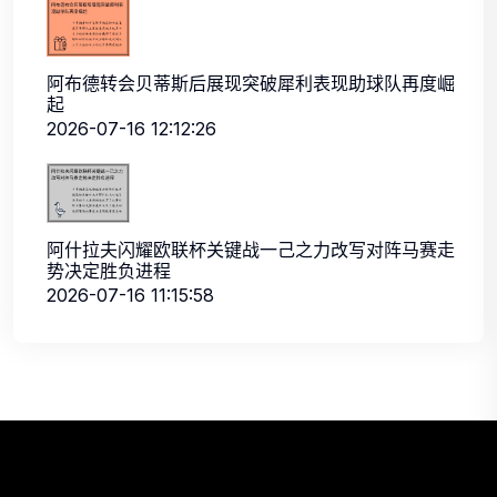
阿布德转会贝蒂斯后展现突破犀利表现助球队再度崛
起
2026-07-16 12:12:26
阿什拉夫闪耀欧联杯关键战一己之力改写对阵马赛走
势决定胜负进程
2026-07-16 11:15:58