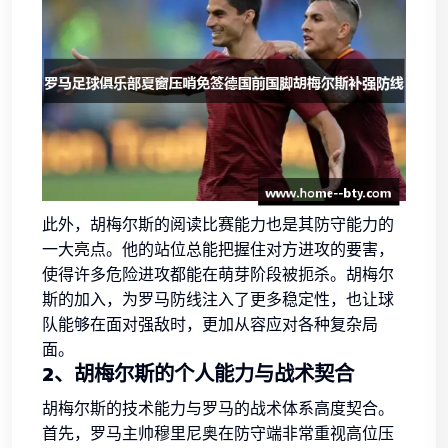
此外，胡梅尔斯的阅读比赛能力也是其防守能力的
一大亮点。他的站位总能把握住对方进攻的要害，
使得许多危险进攻都能在萌芽阶段被扼杀。胡梅尔
斯的加入，为罗马防线注入了更多稳定性，也让球
队能够在面对强敌时，更加从容应对各种复杂局
面。
2、胡梅尔斯的个人能力与战术契合
胡梅尔斯的技术能力与罗马的战术体系高度契合。
首先，罗马主帅穆里尼奥在防守端非常重视高位压