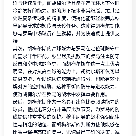
迫与快速反击，而胡梅尔斯具备在高压环境下依旧
冷静发挥的能力。他的脚下技术非常细腻，尤其是
处理复杂传球时的精准度，使得他能够轻松完成穆
里尼奥要求的短传与长传任务。这使得胡梅尔斯能
够与罗马中场球员产生默契，并为快速反击提供支
持。
其次，胡梅尔斯的高球能力与罗马在定位球防守中
的需求非常匹配。穆里尼奥执教下的罗马注重防守
反击和空中球的争夺，而胡梅尔斯在这一点上优势
明显。在对抗高空球的能力上，胡梅尔斯不仅可以
提供威胁，帮助球队进攻端抢点得分，也能有效化
解对方的空中威胁。这种平衡的防守与进攻能力，
使得胡梅尔斯在罗马的战术中发挥重要作用。
最后，胡梅尔斯作为一名具有出色比赛阅读能力的
球员，他能迅速分析并适应比赛节奏，为罗马的防
线提供非常重要的保护。穆里尼奥的战术强调纪律
性与精准的站位，而胡梅尔斯的判断力使他能够在
比赛中保持高度的集中，迅速做出正确的决策，减