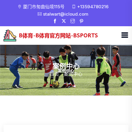
厦门市匆曲仙境115号
+13594780216
stalwart@icloud.com
案例中心
首页
-
案例中心