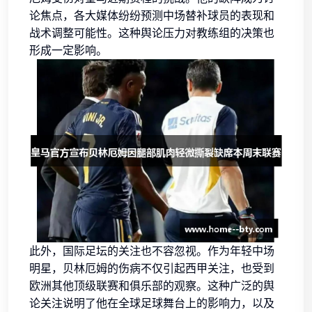
论焦点，各大媒体纷纷预测中场替补球员的表现和
战术调整可能性。这种舆论压力对教练组的决策也
形成一定影响。
此外，国际足坛的关注也不容忽视。作为年轻中场
明星，贝林厄姆的伤病不仅引起西甲关注，也受到
欧洲其他顶级联赛和俱乐部的观察。这种广泛的舆
论关注说明了他在全球足球舞台上的影响力，以及