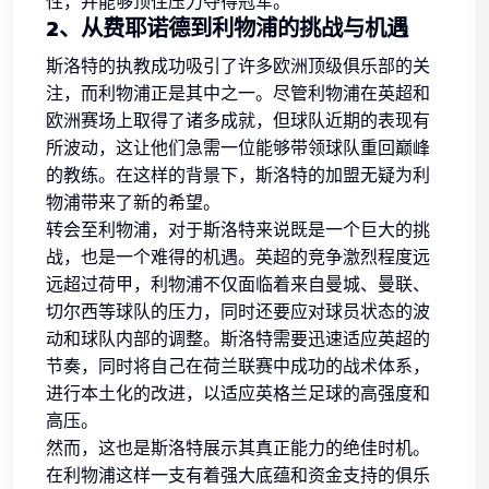
性，并能够顶住压力夺得冠军。
2、从费耶诺德到利物浦的挑战与机遇
斯洛特的执教成功吸引了许多欧洲顶级俱乐部的关
注，而利物浦正是其中之一。尽管利物浦在英超和
欧洲赛场上取得了诸多成就，但球队近期的表现有
所波动，这让他们急需一位能够带领球队重回巅峰
的教练。在这样的背景下，斯洛特的加盟无疑为利
物浦带来了新的希望。
转会至利物浦，对于斯洛特来说既是一个巨大的挑
战，也是一个难得的机遇。英超的竞争激烈程度远
远超过荷甲，利物浦不仅面临着来自曼城、曼联、
切尔西等球队的压力，同时还要应对球员状态的波
动和球队内部的调整。斯洛特需要迅速适应英超的
节奏，同时将自己在荷兰联赛中成功的战术体系，
进行本土化的改进，以适应英格兰足球的高强度和
高压。
然而，这也是斯洛特展示其真正能力的绝佳时机。
在利物浦这样一支有着强大底蕴和资金支持的俱乐