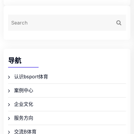
导航
认识bsport体育
案例中心
企业文化
服务方向
交流B体育