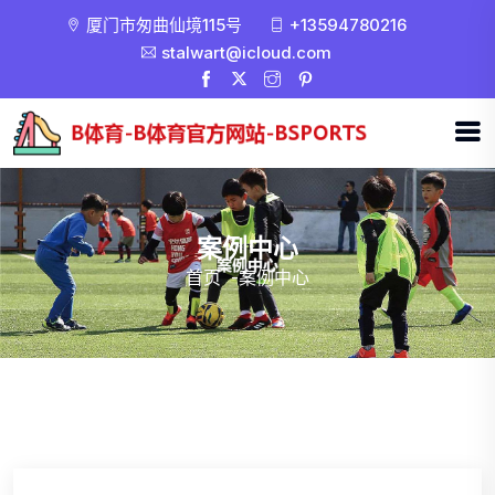
厦门市匆曲仙境115号
+13594780216
stalwart@icloud.com
案例中心
首页
-
案例中心