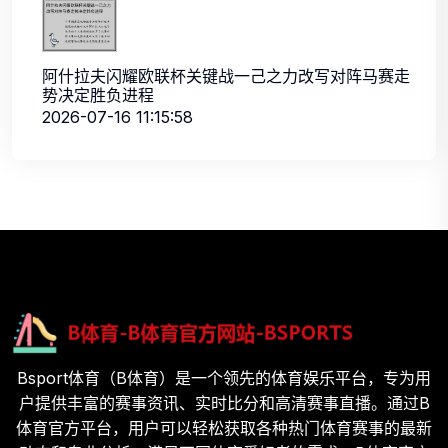
阿什拉夫闪耀欧联杯关键战一己之力改写对阵马赛走
势决定胜负进程
2026-07-16 11:15:58
Bsport体育（B体育）是一个领先的体育娱乐平台，专为用
户提供丰富的赛事资讯、实时比分和高清赛事直播。通过B
体育官方平台，用户可以轻松获取各种热门体育赛事的最新