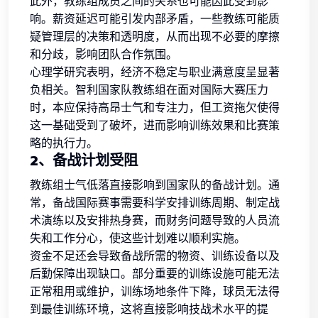
此外，教练组成员之间的关系也可能因此受到影
响。薪资延迟可能引发内部矛盾，一些教练可能质
疑管理层的决策和透明度，从而出现不必要的摩擦
和分歧，影响团队合作氛围。
心理学研究表明，经济不稳定与职业满意度呈显著
负相关。智利国家队教练组在面对国际大赛压力
时，本应保持高昂士气和专注力，但工资拖欠使得
这一基础受到了破坏，进而影响训练效果和比赛策
略的执行力。
2、备战计划受阻
教练组士气低落直接影响到国家队的备战计划。通
常，备战国际赛事需要科学安排训练周期、制定战
术演练以及安排热身赛，而财务问题导致的人员流
失和工作分心，使这些计划难以顺利实施。
资金不足还会导致备战所需的物资、训练设备以及
后勤保障出现缺口。部分重要的训练设施可能无法
正常租用或维护，训练场地条件下降，球员无法得
到最佳训练环境，这将直接影响技战术水平的提