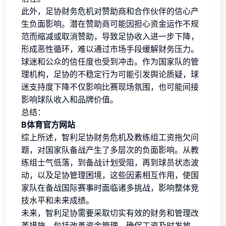
此外，足协财务危机对赞助商和合作伙伴的信心产
生负面影响。潜在赞助商可能因担心资金运作不规
范而缩减或取消赞助，导致足协收入进一步下降，
形成恶性循环，难以通过市场手段缓解财务压力。
球迷和公众的信任度也受到冲击。作为国家队的管
理机构，足协的不稳定行为可能引发舆论质疑，球
迷支持度下降不仅影响比赛现场氛围，也可能间接
影响球队收入和品牌价值。
总结：
B体育官方网站
综上所述，智利足协财务危机及教练组工资拖欠问
题，对国家队备战产生了多层次的负面影响。从教
练组士气低落，到备战计划受阻，再到球员状态波
动，以及足协管理困境，这些因素相互作用，使国
家队在备战国际赛事时面临诸多挑战，影响整体竞
技水平和未来成绩。
未来，智利足协需要采取切实有效的财务和管理改
革措施，包括改善资金管理、确保工资及时发放、