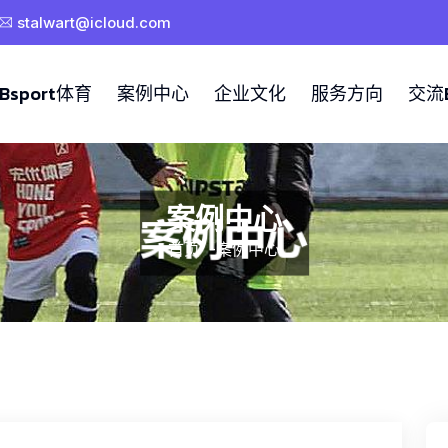
stalwart@icloud.com
bsport体育
案例中心
企业文化
服务方向
交流
案例中心
首页
-
案例中心