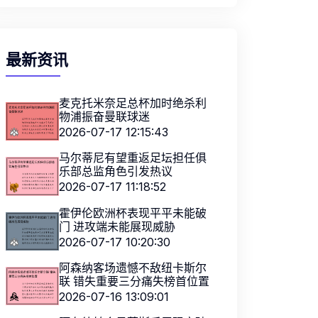
最新资讯
麦克托米奈足总杯加时绝杀利
物浦振奋曼联球迷
2026-07-17 12:15:43
马尔蒂尼有望重返足坛担任俱
乐部总监角色引发热议
2026-07-17 11:18:52
霍伊伦欧洲杯表现平平未能破
门 进攻端未能展现威胁
2026-07-17 10:20:30
阿森纳客场遗憾不敌纽卡斯尔
联 错失重要三分痛失榜首位置
2026-07-16 13:09:01