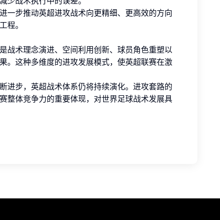
减少战术执行中的误差。
进一步推动英超进攻战术向更精细、更高效的方向
工程。
是战术理念演进、空间利用创新、球员角色重塑以
果。这种多维度的进攻发展模式，使英超联赛在激
断进步，英超战术体系仍将持续演化。进攻套路的
赛整体竞争力的重要体现，对世界足球战术发展具