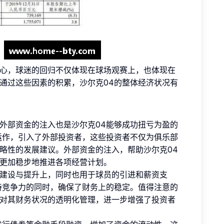
心，球迷的回归不仅体现在球场观赛上，也体现在
通过这些因素的积累，沙尔克04的整体经济状况有
外部资金的注入也是沙尔克04能够成功扭亏为盈的
运作，引入了外部投资者，这些投资者不仅为俱乐部
略性的发展建议。外部资金的注入，帮助沙尔克04
更加稳步地推进各项经营计划。
建设与提升上，同时也用于球员的引进和薪资支
持竞争力的同时，确保了财务上的稳定。值得注意的
对其财务状况的透明化管理，进一步增强了投资者