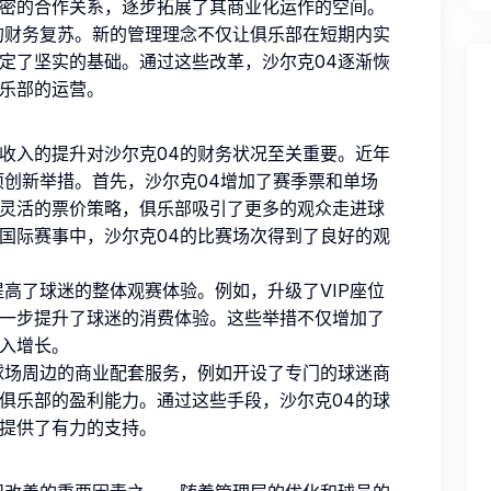
密的合作关系，逐步拓展了其商业化运作的空间。
的财务复苏。新的管理理念不仅让俱乐部在短期内实
定了坚实的基础。通过这些改革，沙尔克04逐渐恢
乐部的运营。
收入的提升对沙尔克04的财务状况至关重要。近年
项创新举措。首先，沙尔克04增加了赛季票和单场
灵活的票价策略，俱乐部吸引了更多的观众走进球
国际赛事中，沙尔克04的比赛场次得到了良好的观
提高了球迷的整体观赛体验。例如，升级了VIP座位
一步提升了球迷的消费体验。这些举措不仅增加了
入增长。
球场周边的商业配套服务，例如开设了专门的球迷商
俱乐部的盈利能力。通过这些手段，沙尔克04的球
提供了有力的支持。