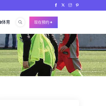
B体育
现在预约