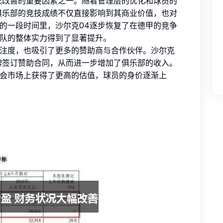
况改善的重要因素之一。随着管理层的优化和球员的
俱乐部的竞技成绩不仅直接影响到其商业价值，也对
的一段时间里，沙尔克04逐步恢复了在德甲的竞争
队的整体实力得到了显著提升。
注度，也吸引了更多的赞助商与合作伙伴。沙尔克
牌签订赞助合同，从而进一步增加了俱乐部的收入。
会市场上获得了更高的估值，球员的身价逐渐上
。