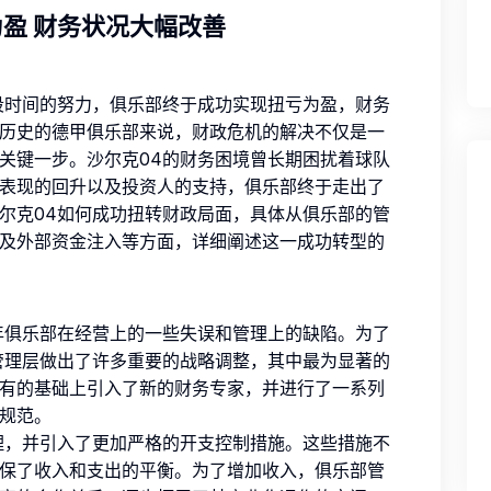
盈 财务状况大幅改善
段时间的努力，俱乐部终于成功实现扭亏为盈，财务
历史的德甲俱乐部来说，财政危机的解决不仅是一
关键一步。沙尔克04的财务困境曾长期困扰着球队
表现的回升以及投资人的支持，俱乐部终于走出了
尔克04如何成功扭转财政局面，具体从俱乐部的管
及外部资金注入等方面，详细阐述这一成功转型的
年俱乐部在经营上的一些失误和管理上的缺陷。为了
管理层做出了许多重要的战略调整，其中最为显著的
有的基础上引入了新的财务专家，并进行了一系列
规范。
理，并引入了更加严格的开支控制措施。这些措施不
保了收入和支出的平衡。为了增加收入，俱乐部管