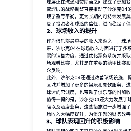
理层还在球迷和赞助商之间建立了更加紧
管理层的战略调整直接推动了沙尔克04
现了盈亏平衡，更为长期的可持续发展奠
复了投资者和球迷的信任，进而稳定了俱
2、球场收入的提升
作为俱乐部最重要的收入来源之一，球场
来，沙尔克04在球场收入方面进行了多
票的销售力度。通过优化票务系统并采取
场观看比赛，尤其是在重要的德甲比赛和
众反响。
此外，沙尔克04还通过改善球场设施，
区域并增加了更多的娱乐和餐饮服务，进
球迷的忠诚度，也带动了俱乐部的附加收
值得一提的是，沙尔克04还大力发展了
店以及酒店业务，这些措施进一步增强了
场收入大幅度提升，为俱乐部的财务改善
3、球队表现回升的积极影响