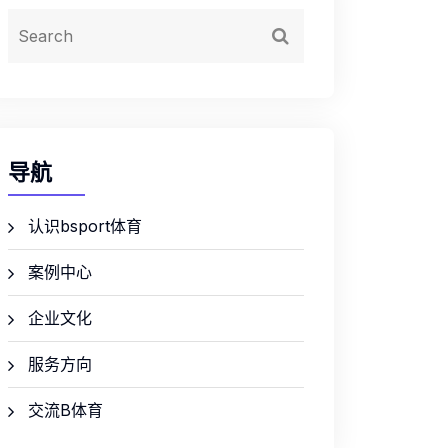
导航
认识bsport体育
案例中心
企业文化
服务方向
交流B体育