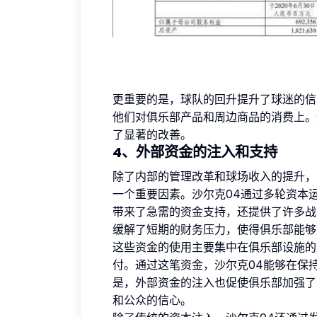
更重要的是，球队的回升提升了球迷的信
他们对俱乐部产品和周边商品的消费上。
了显著的改善。
4、外部资金的注入和支持
除了内部的管理改革和球场收入的提升，
一个重要因素。沙尔克04通过多轮资本
带来了急需的资金支持，还提供了许多战
缓解了短期的财务压力，使得俱乐部能够
这些资金的使用主要集中在俱乐部设施的
付。通过这笔资金，沙尔克04能够在保
是，外部资金的注入也促使俱乐部加强了
和公众的信心。