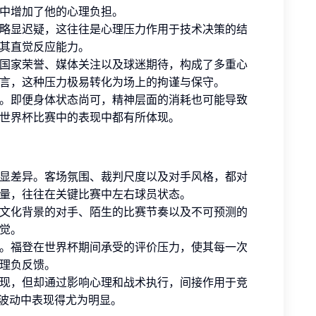
中增加了他的心理负担。
略显迟疑，这往往是心理压力作用于技术决策的结
其直觉反应能力。
国家荣誉、媒体关注以及球迷期待，构成了多重心
言，这种压力极易转化为场上的拘谨与保守。
。即便身体状态尚可，精神层面的消耗也可能导致
世界杯比赛中的表现中都有所体现。
显差异。客场氛围、裁判尺度以及对手风格，都对
量，往往在关键比赛中左右球员状态。
文化背景的对手、陌生的比赛节奏以及不可预测的
觉。
。福登在世界杯期间承受的评价压力，使其每一次
理负反馈。
现，但却通过影响心理和战术执行，间接作用于竞
态波动中表现得尤为明显。