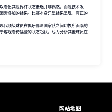
以看出其世界杯状态低迷并非偶然，而是技术发
因素叠加的结果。比赛本身只是结果呈现，真正的
现代顶级球员在俱乐部与国家队之间切换所面临的
于客观看待福登的状态起伏，也为分析其他球员在
网站地图