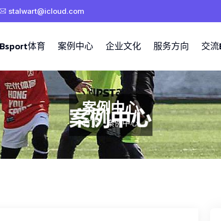
stalwart@icloud.com
bsport体育
案例中心
企业文化
服务方向
交流
案例中心
首页
-
案例中心