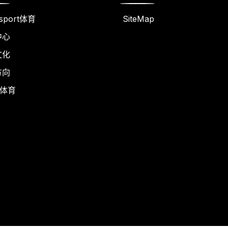
sport体育
SiteMap
中心
文化
方向
B体育