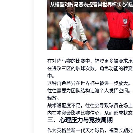
在对阵马赛的比赛中，福登更多被要求承
在进攻三区的触球次数。角色功能的转变
中。
这种角色差异在世界杯中被进一步放大。
往往需要为团队结构让渡个人发挥空间。
释放。
战术适配度不足，往往会导致球员在场上
内在冲突会影响比赛信心，从而形成状态
三、心理压力与竞技周期
作为英格兰新一代天才球员，福登长期处