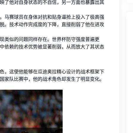
映了他对自身状态的不自信，另一方面也暴露出其
。马赛球员在身体对抗和贴身逼抢上投入了极高强
脱。技术动作完成度的下降，直接削弱了他在进攻
现类似的问题同样存在。世界杯防守强度普遍更
中依赖的技术优势被显著削弱，从而放大了其状态
色，这使他能够在瓜迪奥拉精心设计的战术框架下
国家队比赛中，他的战术角色却发生了明显变化。