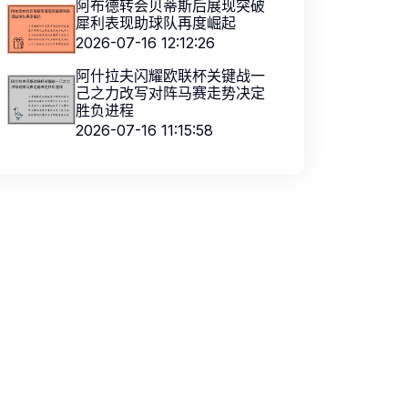
阿布德转会贝蒂斯后展现突破
犀利表现助球队再度崛起
2026-07-16 12:12:26
阿什拉夫闪耀欧联杯关键战一
己之力改写对阵马赛走势决定
胜负进程
2026-07-16 11:15:58