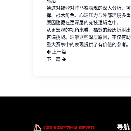
总结：
通过对福登对阵马赛表现的深入分析，可
挥、战术角色、心理压力与外部环境多重
原因隐藏在更深层的竞技逻辑之中。
从更宏观的视角来看，福登的经历折射出
普遍挑战。理解这些深层原因，不仅有助
重大赛事中的表现提供了有价值的参考。
上一篇
下一篇
导航