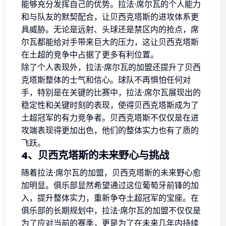
能够充分发挥自己的优势。拉法·席尔瓦的个人能力
和与队友的默契配合，让贝西克塔斯的进攻体系更
具威胁。无论是远射、头球还是禁区内的抢点，席
尔瓦都能给对手带来巨大的压力，这让贝西克塔斯
在土超的竞争中占据了更多有利位置。
除了个人表现外，拉法·席尔瓦的加盟还提升了贝西
克塔斯整体的士气和信心。球队不再惧怕任何对
手，特别是在关键的比赛中，拉法·席尔瓦展现出的
稳定性和关键时刻的表现，使得贝西克塔斯成为了
土超冠军的有力竞争者。贝西克塔斯不仅仅是在进
攻端表现得更加出色，他们的整体实力也有了质的
飞跃。
4、贝西克塔斯的未来野心与挑战
随着拉法·席尔瓦的加盟，贝西克塔斯的未来野心愈
加明显。俱乐部显然希望通过这位葡萄牙前锋的加
入，提升整体实力，重新争夺土超冠军的宝座。在
俱乐部的长期规划中，拉法·席尔瓦的加盟不仅仅是
为了应对当前的赛季，更是为了在未来几年内持续