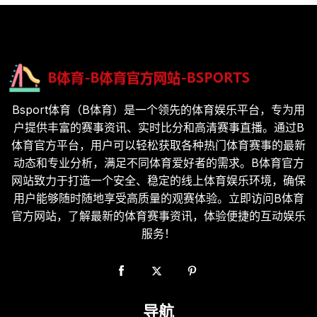
Bsport体育（B体育）是一个领先的体育娱乐平台，专为用
户提供丰富的赛事资讯、实时比分和高清赛事直播。通过B
体育官方平台，用户可以轻松获取各种热门体育赛事的最新
动态和专业分析，满足不同体育爱好者的需求。B体育官方
网站致力于打造一个安全、稳定的线上体育娱乐环境，确保
用户能够随时随地享受高质量的观赛体验。立即访问B体育
官方网站，了解最新的体育赛事资讯，体验便捷的互动娱乐
服务！
导航