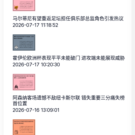
马尔蒂尼有望重返足坛担任俱乐部总监角色引发热议
2026-07-17 11:18:52
霍伊伦欧洲杯表现平平未能破门 进攻端未能展现威胁
2026-07-17 10:20:30
阿森纳客场遗憾不敌纽卡斯尔联 错失重要三分痛失榜
首位置
2026-07-16 13:09:01