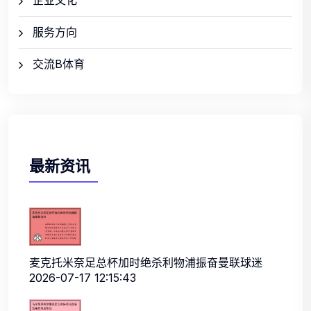
企业文化
服务方向
交流B体育
最新资讯
麦克托米奈足总杯加时绝杀利物浦振奋曼联球迷
2026-07-17 12:15:43