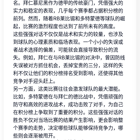
名。拜仁慕尼黑作为德甲的传统豪门，凭借强大的
实力和稳定的表现，几乎每个赛季都占据积分榜的
前列。然而，随着RB莱比锡和多特蒙德等球队的崛
起，比赛的激烈程度也达到了前所未有的高度。
这些强强对话不仅仅是战术和实力的较量，也涉及
到球队的心理素质和临场表现。一个小小的失误或
者战术选择的偏差，可能就会直接导致积分的流
失。例如，拜仁在与RB莱比锡的对决中，曾因防线
失误被对方抓住机会，丢掉宝贵的三分，这样的失
利不仅让他们的积分榜排名受到影响，还使得其他
竞争对手迎头赶上。
另一方面，这类比赛往往会激发球队的最大潜能。
比如，多特蒙德在与拜仁的德比战中，凭借顽强的
防守和高效的进攻战术，成功击败了对手，为自己
在积分榜上争取到了重要的积分。这些强强对话的
胜负不仅对当场比赛的结果产生影响，更会影响整
个赛季的走势，决定哪些球队能够保持竞争力，哪
些则会逐渐被甩开。