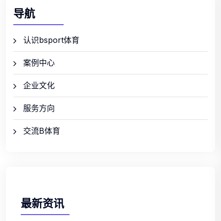
导航
认识bsport体育
案例中心
企业文化
服务方向
交流B体育
最新资讯