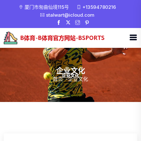
厦门市匆曲仙境115号
+13594780216
stalwart@icloud.com
企业文化
首页
-
企业文化