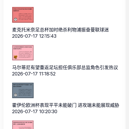
麦克托米奈足总杯加时绝杀利物浦振奋曼联球迷
2026-07-17 12:15:43
马尔蒂尼有望重返足坛担任俱乐部总监角色引发热议
2026-07-17 11:18:52
霍伊伦欧洲杯表现平平未能破门 进攻端未能展现威胁
2026-07-17 10:20:30