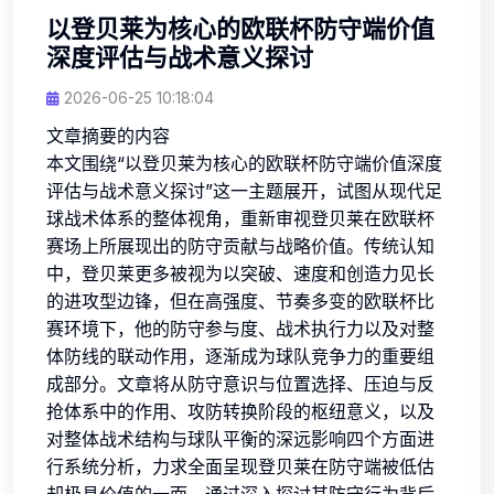
以登贝莱为核心的欧联杯防守端价值
深度评估与战术意义探讨
2026-06-25 10:18:04
文章摘要的内容
本文围绕“以登贝莱为核心的欧联杯防守端价值深度
评估与战术意义探讨”这一主题展开，试图从现代足
球战术体系的整体视角，重新审视登贝莱在欧联杯
赛场上所展现出的防守贡献与战略价值。传统认知
中，登贝莱更多被视为以突破、速度和创造力见长
的进攻型边锋，但在高强度、节奏多变的欧联杯比
赛环境下，他的防守参与度、战术执行力以及对整
体防线的联动作用，逐渐成为球队竞争力的重要组
成部分。文章将从防守意识与位置选择、压迫与反
抢体系中的作用、攻防转换阶段的枢纽意义，以及
对整体战术结构与球队平衡的深远影响四个方面进
行系统分析，力求全面呈现登贝莱在防守端被低估
却极具价值的一面。通过深入探讨其防守行为背后