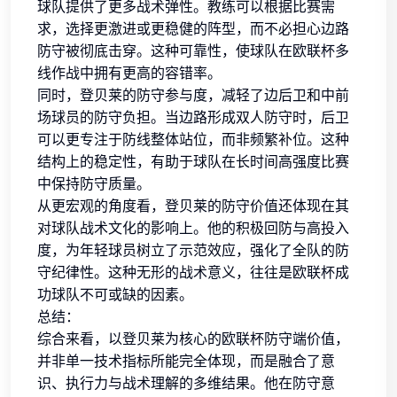
球队提供了更多战术弹性。教练可以根据比赛需
求，选择更激进或更稳健的阵型，而不必担心边路
防守被彻底击穿。这种可靠性，使球队在欧联杯多
线作战中拥有更高的容错率。
同时，登贝莱的防守参与度，减轻了边后卫和中前
场球员的防守负担。当边路形成双人防守时，后卫
可以更专注于防线整体站位，而非频繁补位。这种
结构上的稳定性，有助于球队在长时间高强度比赛
中保持防守质量。
从更宏观的角度看，登贝莱的防守价值还体现在其
对球队战术文化的影响上。他的积极回防与高投入
度，为年轻球员树立了示范效应，强化了全队的防
守纪律性。这种无形的战术意义，往往是欧联杯成
功球队不可或缺的因素。
总结：
综合来看，以登贝莱为核心的欧联杯防守端价值，
并非单一技术指标所能完全体现，而是融合了意
识、执行力与战术理解的多维结果。他在防守意