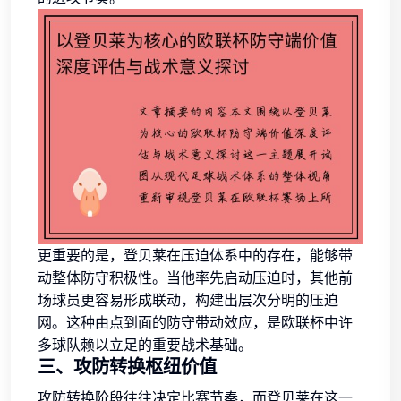
更重要的是，登贝莱在压迫体系中的存在，能够带
动整体防守积极性。当他率先启动压迫时，其他前
场球员更容易形成联动，构建出层次分明的压迫
网。这种由点到面的防守带动效应，是欧联杯中许
多球队赖以立足的重要战术基础。
三、攻防转换枢纽价值
攻防转换阶段往往决定比赛节奏，而登贝莱在这一