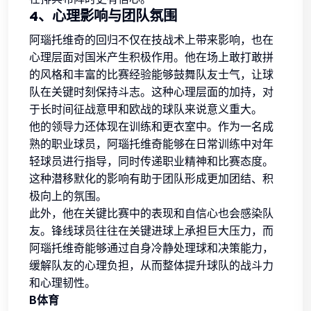
4、心理影响与团队氛围
阿瑙托维奇的回归不仅在技战术上带来影响，也在
心理层面对国米产生积极作用。他在场上敢打敢拼
的风格和丰富的比赛经验能够鼓舞队友士气，让球
队在关键时刻保持斗志。这种心理层面的加持，对
于长时间征战意甲和欧战的球队来说意义重大。
他的领导力还体现在训练和更衣室中。作为一名成
熟的职业球员，阿瑙托维奇能够在日常训练中对年
轻球员进行指导，同时传递职业精神和比赛态度。
这种潜移默化的影响有助于团队形成更加团结、积
极向上的氛围。
此外，他在关键比赛中的表现和自信心也会感染队
友。锋线球员往往在关键进球上承担巨大压力，而
阿瑙托维奇能够通过自身冷静处理球和决策能力，
缓解队友的心理负担，从而整体提升球队的战斗力
和心理韧性。
B体育