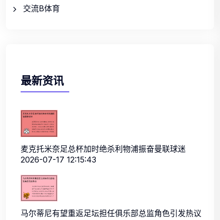
交流B体育
最新资讯
麦克托米奈足总杯加时绝杀利物浦振奋曼联球迷
2026-07-17 12:15:43
马尔蒂尼有望重返足坛担任俱乐部总监角色引发热议