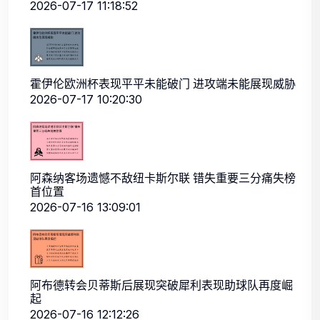
2026-07-17 11:18:52
霍伊伦欧洲杯表现平平未能破门 进攻端未能展现威胁
2026-07-17 10:20:30
阿森纳客场遗憾不敌纽卡斯尔联 错失重要三分痛失榜
首位置
2026-07-16 13:09:01
阿布德转会贝蒂斯后展现突破犀利表现助球队再度崛
起
2026-07-16 12:12:26