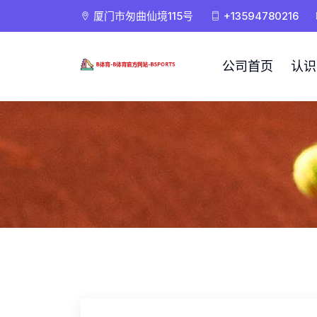
厦门市匆曲仙境115号
+13594780216
公司首页
认识