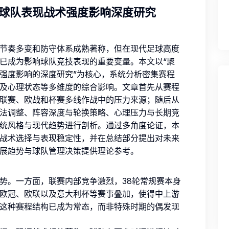
球队表现战术强度影响深度研究
节奏多变和防守体系成熟著称，但在现代足球高度
已成为影响球队竞技表现的重要变量。本文以“聚
强度影响的深度研究”为核心，系统分析密集赛程
及心理状态等多维度的综合影响。文章首先从赛程
联赛、欧战和杯赛多线作战中的压力来源；随后从
法调整、阵容深度与轮换策略、心理压力与长期竞
统风格与现代趋势进行剖析。通过多角度论证，本
战术选择与表现稳定性，并在总结部分提出对未来
展趋势与球队管理决策提供理论参考。
势。一方面，联赛内部竞争激烈，38轮常规赛本身
欧冠、欧联以及意大利杯等赛事叠加，使得中上游
这种赛程结构已成为常态，而非特殊时期的偶发现