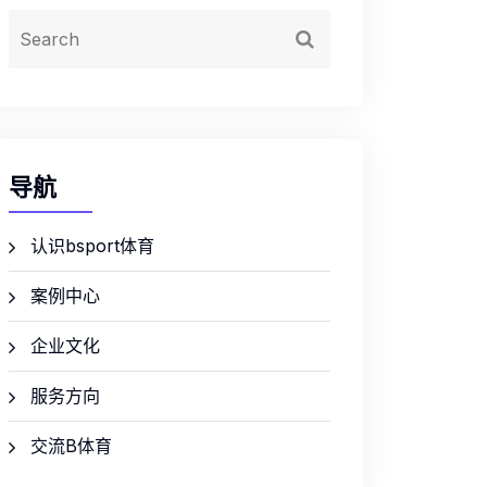
导航
认识bsport体育
案例中心
企业文化
服务方向
交流B体育