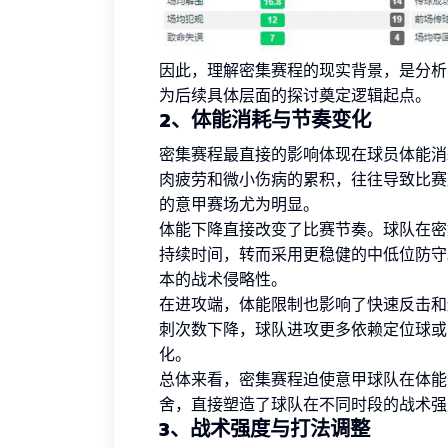
因此，理解密集赛程的现实背景，是分析
为后续具体层面的探讨奠定逻辑起点。
2、体能消耗与节奏变化
密集赛程最直接的影响体现在球员体能消
肉疲劳和微小伤病的累积，往往导致比赛
的意甲赛场尤为明显。
体能下降直接改变了比赛节奏。球队在密
持续时间，转而采用更稳健的中低位防守
本的战术侵略性。
在进攻端，体能限制也影响了快速反击和
刺次数下降，球队进攻更多依赖定位球或
化。
总体来看，密集赛程迫使意甲球队在体能
舍，直接塑造了球队在不同时段的战术强
3、战术强度与打法调整