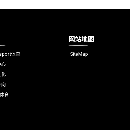
网站地图
sport体育
SiteMap
中心
文化
方向
B体育