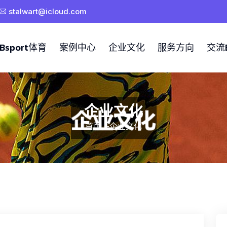
stalwart@icloud.com
bsport体育
案例中心
企业文化
服务方向
交流
企业文化
首页
-
企业文化