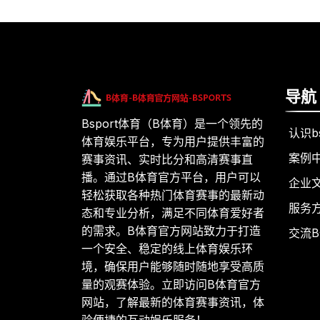
导航
Bsport体育（B体育）是一个领先的
认识b
体育娱乐平台，专为用户提供丰富的
案例
赛事资讯、实时比分和高清赛事直
播。通过B体育官方平台，用户可以
企业
轻松获取各种热门体育赛事的最新动
服务
态和专业分析，满足不同体育爱好者
的需求。B体育官方网站致力于打造
交流
一个安全、稳定的线上体育娱乐环
境，确保用户能够随时随地享受高质
量的观赛体验。立即访问B体育官方
网站，了解最新的体育赛事资讯，体