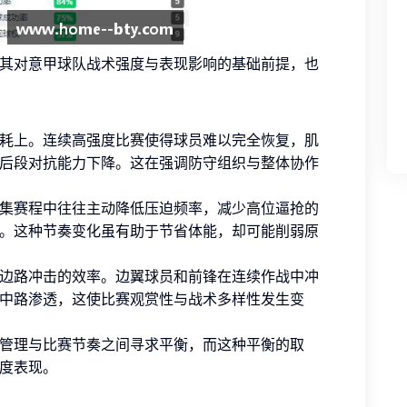
其对意甲球队战术强度与表现影响的基础前提，也
耗上。连续高强度比赛使得球员难以完全恢复，肌
后段对抗能力下降。这在强调防守组织与整体协作
集赛程中往往主动降低压迫频率，减少高位逼抢的
。这种节奏变化虽有助于节省体能，却可能削弱原
边路冲击的效率。边翼球员和前锋在连续作战中冲
中路渗透，这使比赛观赏性与战术多样性发生变
管理与比赛节奏之间寻求平衡，而这种平衡的取
度表现。