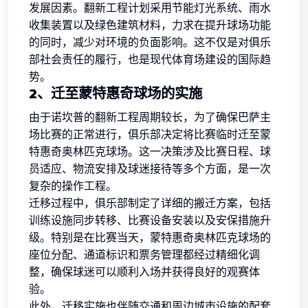
发展因素。翻新工程计划采用节能灯光系统、雨水
收集装置以及绿色建筑材料，力求在提升球场功能
的同时，减少对环境的负面影响。这不仅是对俱乐
部社会责任的履行，也是现代体育场建设的国际趋
势。
2、迁至蒙特惠奇球场的实施
由于诺坎普的翻新工程周期较长，为了确保巴萨主
场比赛的正常进行，俱乐部决定将比赛临时迁至蒙
特惠奇奥林匹克球场。这一决策涉及比赛日程、球
员适应、物流安排及球迷接待等多个方面，是一次
复杂的操作工程。
迁移过程中，俱乐部制定了详细的搬迁方案，包括
训练设施同步转移、比赛设备安装以及安保措施升
级。特别是在比赛当天，蒙特惠奇奥林匹克球场的
座位分配、通道标识和票务管理都经过精细化调
整，确保球迷可以顺利入场并获得良好的观赛体
验。
此外，迁移实施也伴随交通和周边城市设施的配套