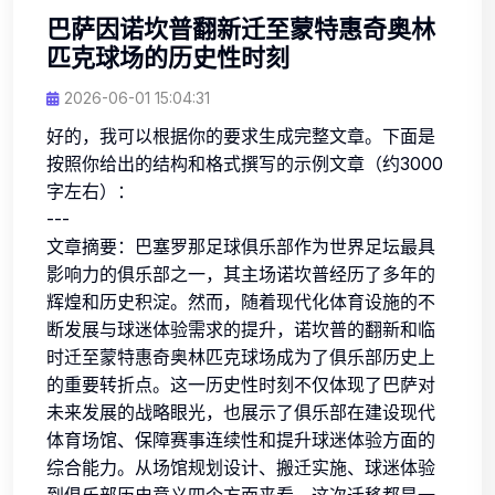
巴萨因诺坎普翻新迁至蒙特惠奇奥林
匹克球场的历史性时刻
2026-06-01 15:04:31
好的，我可以根据你的要求生成完整文章。下面是
按照你给出的结构和格式撰写的示例文章（约3000
字左右）：
---
文章摘要：巴塞罗那足球俱乐部作为世界足坛最具
影响力的俱乐部之一，其主场诺坎普经历了多年的
辉煌和历史积淀。然而，随着现代化体育设施的不
断发展与球迷体验需求的提升，诺坎普的翻新和临
时迁至蒙特惠奇奥林匹克球场成为了俱乐部历史上
的重要转折点。这一历史性时刻不仅体现了巴萨对
未来发展的战略眼光，也展示了俱乐部在建设现代
体育场馆、保障赛事连续性和提升球迷体验方面的
综合能力。从场馆规划设计、搬迁实施、球迷体验
到俱乐部历史意义四个方面来看，这次迁移都是一