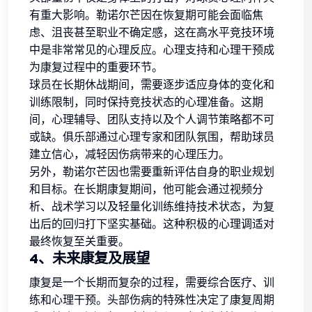
有重大影响。勒诺尔芒因在恢复期可能会面临焦
虑、沮丧甚至职业不确定感，这在高水平竞技环境
中是非常常见的心理反应。心理支持和心理干预成
为康复过程中的重要环节。
球员在长期休战期间，需要逐步适应身体的变化和
训练限制，同时保持竞技状态的心理准备。这期
间，心理辅导、团队支持以及个人调节策略都不可
或缺。俱乐部通过心理专家和团队氛围，帮助球员
建立信心，减轻因伤病带来的心理压力。
另外，勒诺尔芒因也需要重新评估自身的职业规划
和目标。在长期康复期间，他可能会通过视频分
析、战术学习以及轻量化训练维持技术状态，为复
出后的回归打下坚实基础。这种积极的心理调适对
最终恢复至关重要。
4、未来康复及展望
康复是一个长期而复杂的过程，需要综合医疗、训
练和心理干预。头部伤病的特殊性决定了康复周期