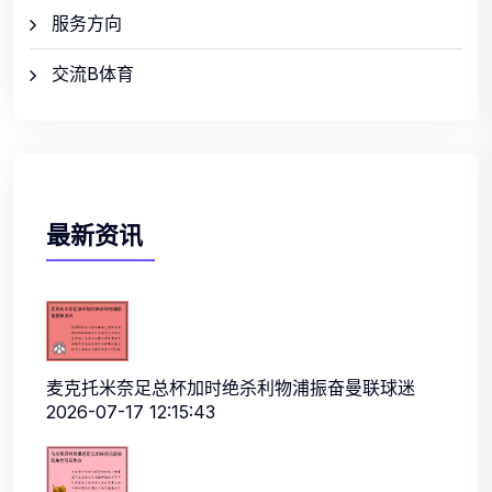
服务方向
交流B体育
最新资讯
麦克托米奈足总杯加时绝杀利物浦振奋曼联球迷
2026-07-17 12:15:43