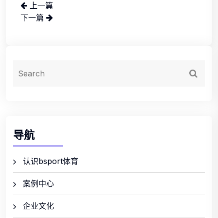
上一篇
下一篇
导航
认识bsport体育
案例中心
企业文化