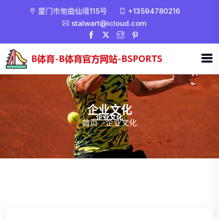
厦门市匆曲仙境115号
+13594780216
stalwart@icloud.com
企业文化
首页
-
企业文化