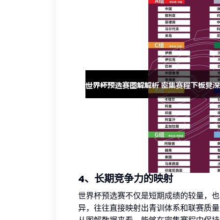
4、长期竞争力的映射
世界杯预选赛不仅是短期成绩的较量，也
异，往往直接映射出青训体系和联赛质量