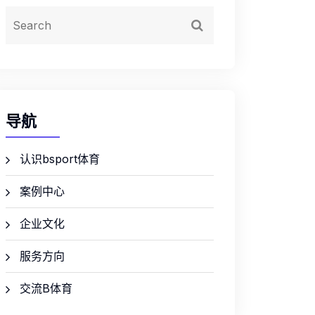
导航
认识bsport体育
案例中心
企业文化
服务方向
交流B体育