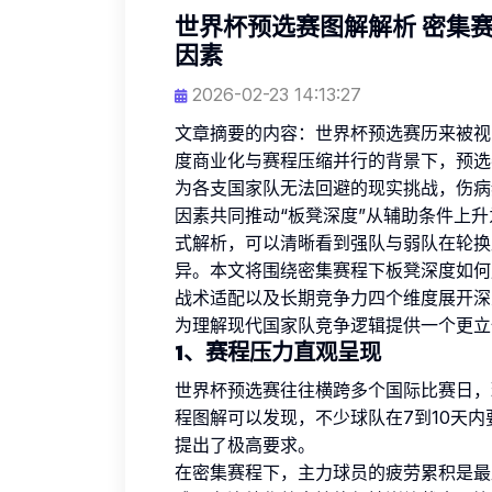
世界杯预选赛图解解析 密集
因素
2026-02-23 14:13:27
文章摘要的内容：世界杯预选赛历来被视
度商业化与赛程压缩并行的背景下，预选
为各支国家队无法回避的现实挑战，伤病
因素共同推动“板凳深度”从辅助条件上
式解析，可以清晰看到强队与弱队在轮换
异。本文将围绕密集赛程下板凳深度如何
战术适配以及长期竞争力四个维度展开深
为理解现代国家队竞争逻辑提供一个更立
1、赛程压力直观呈现
世界杯预选赛往往横跨多个国际比赛日，
程图解可以发现，不少球队在7到10天
提出了极高要求。
在密集赛程下，主力球员的疲劳累积是最