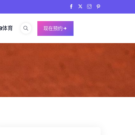
B体育
现在预约