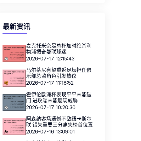
最新资讯
麦克托米奈足总杯加时绝杀利
物浦振奋曼联球迷
2026-07-17 12:15:43
马尔蒂尼有望重返足坛担任俱
乐部总监角色引发热议
2026-07-17 11:18:52
霍伊伦欧洲杯表现平平未能破
门 进攻端未能展现威胁
2026-07-17 10:20:30
阿森纳客场遗憾不敌纽卡斯尔
联 错失重要三分痛失榜首位置
2026-07-16 13:09:01