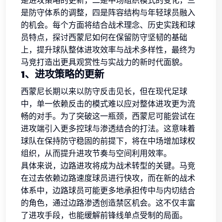
是防守体系的调整，四是阵容结构与年轻球员融入
的机会。每个方面将结合战术理念、历史实践和球
员特点，探讨西蒙尼如何在保留防守坚韧的基础
上，提升球队整体进攻效率与战术多样性，最终为
马竞打造出更具观赏性与实战力的新时代面貌。
1、进攻策略的更新
西蒙尼长期以来以防守反击见长，但在现代足球
中，单一依赖反击的模式难以应对整体进攻更为流
畅的对手。为了突破这一瓶颈，西蒙尼可能尝试在
进攻端引入更多控球与渗透结合的打法。这意味着
球队在保持防守稳固的前提下，将在中场增加球权
组织，从而提升进攻节奏与空间利用效率。
具体来说，边路进攻将成为战术转型的关键。马竞
在过去依赖边路速度球员进行快攻，而在新的战术
体系中，边路球员可能更多地承担传中与内切结合
的角色，通过边路渗透创造禁区机会。这不仅丰富
了进攻手段，也能缓解前锋线单点受制的局面。