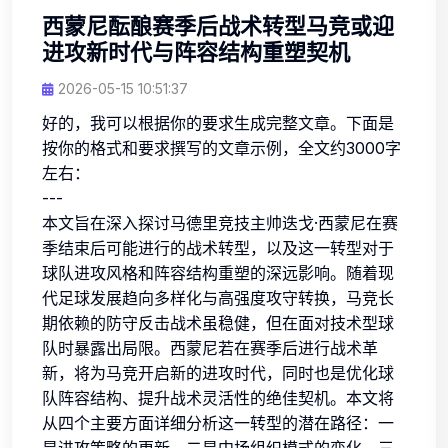
西蒙尼酝酿赛季后战术转型马竞或迎
进攻新时代与阵容结构重塑契机
2026-05-15 10:51:37
好的，我可以根据你的要求生成完整文章。下面是
按你的格式和要求撰写的文章示例，全文约3000字
左右：
---
本文旨在深入探讨马德里竞技主帅迭戈·西蒙尼在赛
季结束后可能进行的战术转型，以及这一转型对于
球队进攻风格和阵容结构重塑的深远影响。随着现
代足球发展趋向多样化与高强度攻守转换，马竞长
期依赖的防守反击战术虽稳健，但在面对技术型球
队时暴露出局限。西蒙尼若在赛季后进行战术革
新，将为马竞开启新的进攻时代，同时也是优化球
队阵容结构、提升战术灵活性的绝佳契机。本文将
从四个主要方面详细分析这一转型的潜在路径：一
是进攻策略的更新，二是中场组织模式的变化，三