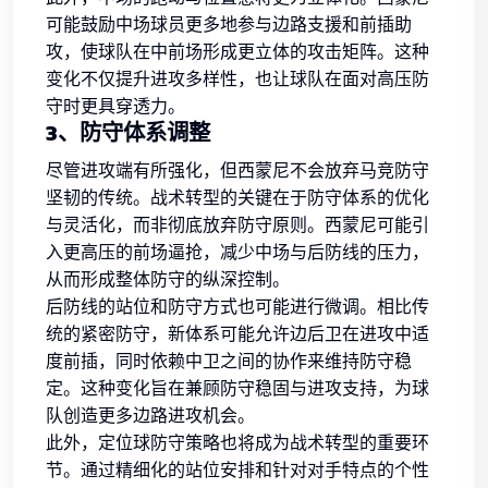
可能鼓励中场球员更多地参与边路支援和前插助
攻，使球队在中前场形成更立体的攻击矩阵。这种
变化不仅提升进攻多样性，也让球队在面对高压防
守时更具穿透力。
3、防守体系调整
尽管进攻端有所强化，但西蒙尼不会放弃马竞防守
坚韧的传统。战术转型的关键在于防守体系的优化
与灵活化，而非彻底放弃防守原则。西蒙尼可能引
入更高压的前场逼抢，减少中场与后防线的压力，
从而形成整体防守的纵深控制。
后防线的站位和防守方式也可能进行微调。相比传
统的紧密防守，新体系可能允许边后卫在进攻中适
度前插，同时依赖中卫之间的协作来维持防守稳
定。这种变化旨在兼顾防守稳固与进攻支持，为球
队创造更多边路进攻机会。
此外，定位球防守策略也将成为战术转型的重要环
节。通过精细化的站位安排和针对对手特点的个性