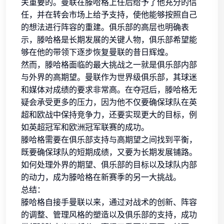
关重要的。曼联在滕哈格上任后给予了他充分的信
任，并在转会市场上给予支持，使他能够按照自己
的想法进行阵容的重建。俱乐部的高层也明确表
示，滕哈格是长期发展的关键人物，俱乐部希望能
够在他的带领下逐步恢复曼联的昔日辉煌。
然而，滕哈格面临的最大挑战之一就是俱乐部内部
与外界的高期望。曼联作为世界级俱乐部，其球迷
和媒体对成绩的要求非常高。在夺冠后，滕哈格无
疑会承受更多的压力，因为他不仅要确保球队在英
超和欧战中保持竞争力，还要实现更大的目标，例
如英超冠军和欧洲冠军联赛的成功。
滕哈格需要在俱乐部支持与高期望之间找到平衡，
既要确保球队的短期成绩，又要为长期发展铺路。
如何处理外界的期望、俱乐部的目标以及球队内部
的动力，成为滕哈格在新赛季的另一大挑战。
总结：
滕哈格自接手曼联以来，通过对战术的创新、阵容
的调整、管理风格的塑造以及俱乐部的支持，成功