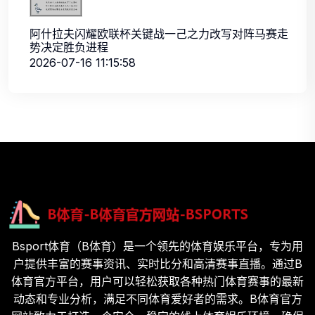
阿什拉夫闪耀欧联杯关键战一己之力改写对阵马赛走
势决定胜负进程
2026-07-16 11:15:58
Bsport体育（B体育）是一个领先的体育娱乐平台，专为用
户提供丰富的赛事资讯、实时比分和高清赛事直播。通过B
体育官方平台，用户可以轻松获取各种热门体育赛事的最新
动态和专业分析，满足不同体育爱好者的需求。B体育官方