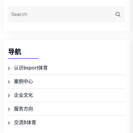
导航
认识bsport体育
案例中心
企业文化
服务方向
交流B体育