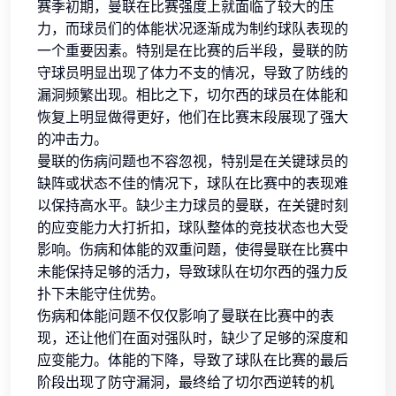
赛季初期，曼联在比赛强度上就面临了较大的压
力，而球员们的体能状况逐渐成为制约球队表现的
一个重要因素。特别是在比赛的后半段，曼联的防
守球员明显出现了体力不支的情况，导致了防线的
漏洞频繁出现。相比之下，切尔西的球员在体能和
恢复上明显做得更好，他们在比赛末段展现了强大
的冲击力。
曼联的伤病问题也不容忽视，特别是在关键球员的
缺阵或状态不佳的情况下，球队在比赛中的表现难
以保持高水平。缺少主力球员的曼联，在关键时刻
的应变能力大打折扣，球队整体的竞技状态也大受
影响。伤病和体能的双重问题，使得曼联在比赛中
未能保持足够的活力，导致球队在切尔西的强力反
扑下未能守住优势。
伤病和体能问题不仅仅影响了曼联在比赛中的表
现，还让他们在面对强队时，缺少了足够的深度和
应变能力。体能的下降，导致了球队在比赛的最后
阶段出现了防守漏洞，最终给了切尔西逆转的机