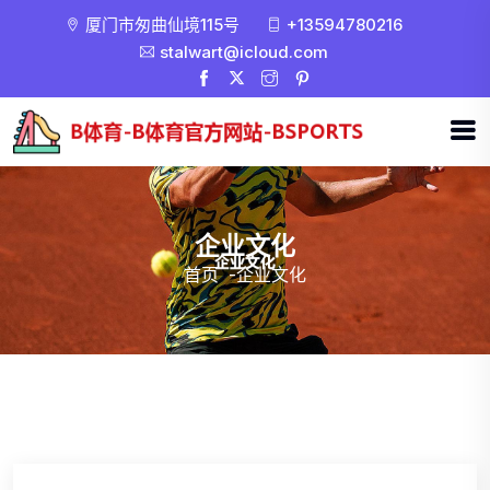
厦门市匆曲仙境115号
+13594780216
stalwart@icloud.com
企业文化
首页
-
企业文化