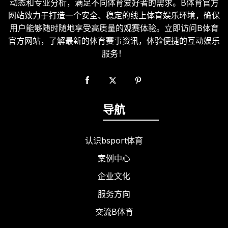
动态和专业分析，满足不同体育爱好者的需求。B体育官方
网站致力于打造一个安全、稳定的线上体育娱乐环境，确保
用户能够随时随地享受高质量的观赛体验。立即访问B体育
官方网站，了解最新的体育赛事资讯，体验便捷的互动娱乐
服务！
导航
认识bsport体育
案例中心
企业文化
服务方向
交流B体育