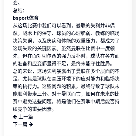
会。
总结：
bsport体育
从这场比赛中我们可以看到，曼联的失利并非偶
然。战术上的保守、球员的心理脆弱、教练的临场
决策失误，以及伤病和体能的双重压力，都成为了
这场失败的关键因素。虽然曼联在比赛中一度领
先，但在面对切尔西的强力反扑时，球队在各方面
的准备和应变都显得不足，最终未能守住胜局。
总的来说，这场失利暴露出了曼联在多个层面的不
足，尤其是球队在高压环境下的应对能力和临场决
策的执行力。这些问题的积累，最终导致了球队未
能顺利带走三分。对于曼联而言，如何在未来的比
赛中避免这些问题，将是他们在赛季中期后能否持
续竞争的重要因素。
上一篇
下一篇