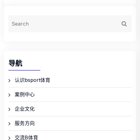
导航
认识bsport体育
案例中心
企业文化
服务方向
交流B体育