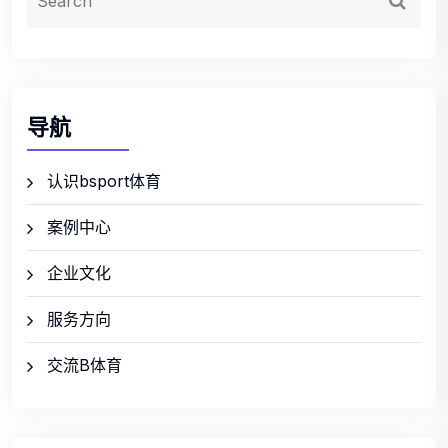
导航
认识bsport体育
案例中心
企业文化
服务方向
交流B体育