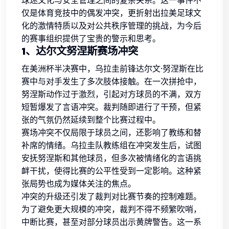
仅是体育竞技中的偶发冲突，更折射出拉美足球文
化的激情特质以及对公共秩序管理的挑战，为今后
的赛事组织提供了宝贵的警示和思考。
1、达尔文努涅斯赛场冲突
在美洲杯半决赛中，乌拉圭前锋达尔文·努涅斯在比
赛中与对手发生了多次肢体接触。在一次拼抢中，
努涅斯动作过于激烈，引起对方球员的不满，双方
短暂爆发了言语冲突。裁判随即进行了干预，但紧
张的气氛仍然延续到整个比赛过程中。
赛场冲突不仅局限于球员之间，还影响了教练和替
补席的情绪。乌拉圭队教练组在冲突发生后，试图
安抚努涅斯和其他球员，但多次被情绪化的言语挑
衅干扰，使得比赛的公平性受到一定影响。这种紧
张局势也成为媒体关注的焦点。
冲突的升级还引发了裁判对比赛节奏的控制难题。
为了避免更大规模的冲突，裁判不得不频繁吹哨，
中断比赛，甚至对部分球员出示黄牌警告。这一系