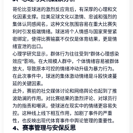
哥伦比亚球迷的激烈反应背后，有深厚的心理和文
化因素支撑。拉美足球文化以激情、忠诚和强烈的
集体认同感闻名，这种文化氛围容易在重大比赛失
利时引发极端情绪。球迷将个人情感与国家荣誉紧
密绑定，使得比赛输赢不仅仅是体育结果，更是情
绪宣泄的出口。
心理学研究显示，群体行为往往受到“群体心理感染
效应”影响。在大规模人群中，个体情绪容易被群体
放大，导致原本可控的情绪冲动升级为暴力行为。
在此次事件中，球迷的集体激动情绪是斗殴快速蔓
延的关键因素。
此外，赛前的社交媒体讨论和网络舆论也起到了推
波助澜的作用。对比赛结果的激烈评论、对球员行
为的指责和嘲讽，使球迷在现实中的情绪更容易失
控。这种线上线下相互作用，加剧了事件的严重
性，也反映出现代体育事件中舆论管理的重要性。
4、赛事管理与安保反思