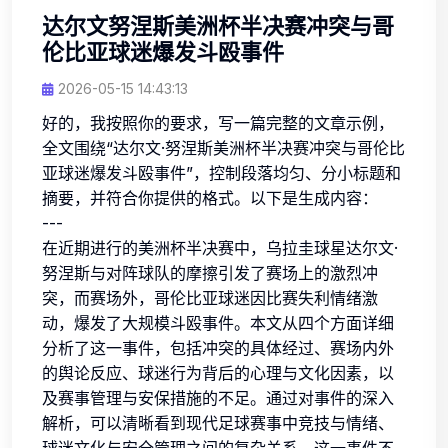
达尔文努涅斯美洲杯半决赛冲突与哥
伦比亚球迷爆发斗殴事件
2026-05-15 14:43:13
好的，我按照你的要求，写一篇完整的文章示例，
全文围绕“达尔文·努涅斯美洲杯半决赛冲突与哥伦比
亚球迷爆发斗殴事件”，控制段落均匀、分小标题和
摘要，并符合你提供的格式。以下是生成内容：
---
在近期进行的美洲杯半决赛中，乌拉圭球星达尔文·
努涅斯与对阵球队的摩擦引发了赛场上的激烈冲
突，而赛场外，哥伦比亚球迷因比赛失利情绪激
动，爆发了大规模斗殴事件。本文从四个方面详细
分析了这一事件，包括冲突的具体经过、赛场内外
的舆论反应、球迷行为背后的心理与文化因素，以
及赛事管理与安保措施的不足。通过对事件的深入
解析，可以清晰看到现代足球赛事中竞技与情绪、
球迷文化与安全管理之间的复杂关系。这一事件不